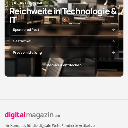
FÜR UNTERNEHMEN
Reichweite in Technologie &
IT
Sponsored Post
Gastartikel
Pressemitteilung
Media Kit entdecken
digital
magazin
.de
Ihr Kompass für die digitale Welt. Fundierte Artikel zu