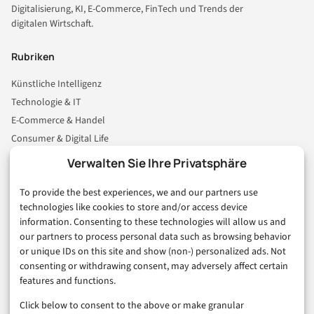
Digitalisierung, KI, E-Commerce, FinTech und Trends der
digitalen Wirtschaft.
Rubriken
Künstliche Intelligenz
Technologie & IT
E-Commerce & Handel
Consumer & Digital Life
Marketing
Verwalten Sie Ihre Privatsphäre
Finanzen & FinTech
To provide the best experiences, we and our partners use
Business & Karriere
technologies like cookies to store and/or access device
Sicherheit & Recht
information. Consenting to these technologies will allow us and
Digitalisierung
our partners to process personal data such as browsing behavior
Marketing
or unique IDs on this site and show (non-) personalized ads. Not
consenting or withdrawing consent, may adversely affect certain
features and functions.
Magazin
Click below to consent to the above or make granular
Unsere Redaktion