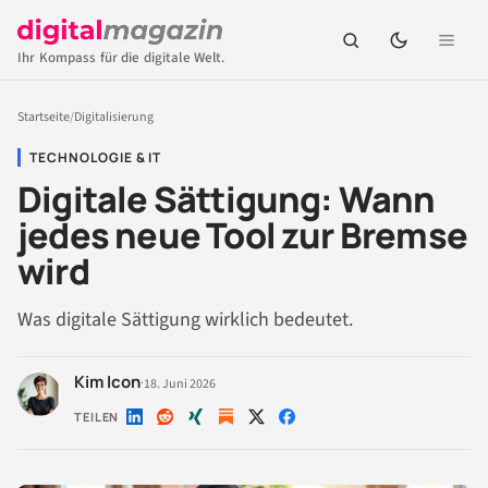
Ihr Kompass für die digitale Welt.
Startseite
/
Digitalisierung
TECHNOLOGIE & IT
Digitale Sättigung: Wann
jedes neue Tool zur Bremse
wird
Was digitale Sättigung wirklich bedeutet.
Kim Icon
·
18. Juni 2026
TEILEN
Auf
Auf
Auf
Auf
Auf
LinkedIn
Reddit
Xing
X
Facebook
teilen
teilen
teilen
teilen
teilen