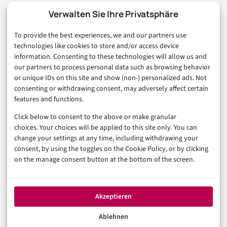
Marketing
Verwalten Sie Ihre Privatsphäre
Finanzen & FinTech
To provide the best experiences, we and our partners use
Business & Karriere
technologies like cookies to store and/or access device
Sicherheit & Recht
information. Consenting to these technologies will allow us and
Digitalisierung
our partners to process personal data such as browsing behavior
Marketing
or unique IDs on this site and show (non-) personalized ads. Not
consenting or withdrawing consent, may adversely affect certain
features and functions.
Magazin
Click below to consent to the above or make granular
Unsere Redaktion
choices. Your choices will be applied to this site only. You can
Werbeformate & Media Kit
change your settings at any time, including withdrawing your
consent, by using the toggles on the Cookie Policy, or by clicking
Rechtliches
on the manage consent button at the bottom of the screen.
Impressum
Datenschutzerklärung (EU)
Akzeptieren
Cookie-Richtlinie (EU)
Haftungsausschluss
Ablehnen