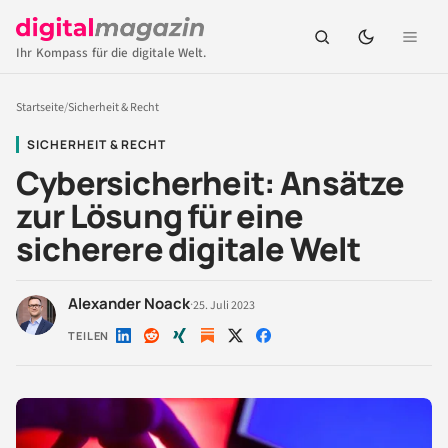
Ihr Kompass für die digitale Welt.
Startseite
/
Sicherheit & Recht
SICHERHEIT & RECHT
Cybersicherheit: Ansätze
zur Lösung für eine
sicherere digitale Welt
Alexander Noack
·
25. Juli 2023
TEILEN
Auf
Auf
Auf
Auf
Auf
LinkedIn
Reddit
Xing
X
Facebook
teilen
teilen
teilen
teilen
teilen