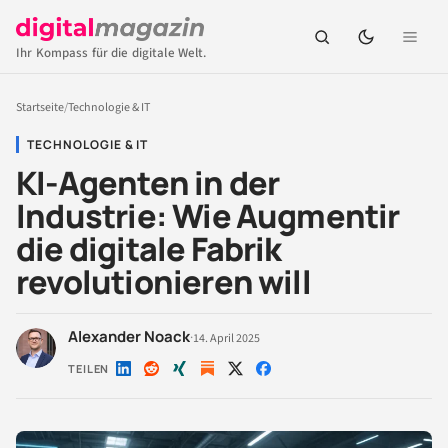
Ihr Kompass für die digitale Welt.
Startseite
/
Technologie & IT
TECHNOLOGIE & IT
KI-Agenten in der
Industrie: Wie Augmentir
die digitale Fabrik
revolutionieren will
Alexander Noack
·
14. April 2025
TEILEN
Auf
Auf
Auf
Auf
Auf
LinkedIn
Reddit
Xing
X
Facebook
teilen
teilen
teilen
teilen
teilen