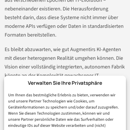
aus verschiedenen Epochen der IT-Evolution –
nebeneinander existieren. Die Herausforderung
besteht darin, dass diese Systeme nicht immer über
moderne APIs verfügen oder Daten in standardisierten
Formaten bereitstellen.
Es bleibt abzuwarten, wie gut Augmentirs KI-Agenten
mit dieser heterogenen Realität umgehen können. Die
Vision einer vollständig integrierten, autonomen Fabrik
könnte an der Komplexität gewachsener IT-
Verwalten Sie Ihre Privatsphäre
Landschaften scheitern – oder zumindest deutlich
mehr Implementierungsaufwand erfordern, als die
Um Ihnen das bestmögliche Erlebnis zu bieten, verwenden wir
glatte Marketing-Rhetorik suggeriert.
und unsere Partner Technologien wie Cookies, um
Geräteinformationen zu speichern und/oder darauf zuzugreifen.
Wenn Sie diesen Technologien zustimmen, können wir und
Akzeptanz bei den Mitarbeitern: Der
unsere Partner persönliche Daten wie das Surfverhalten oder
eindeutige IDs auf dieser Website verarbeiten und (nicht)
menschliche Faktor