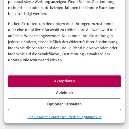
personalisierte Werbung anzeigen. Wenn Sie Ihre Zustimmung
nicht erteilen oder zurückziehen, können bestimmte Funktionen
Ein oft unterschätzter Aspekt bei der Einführung neuer
beeinträchtigt werden.
Technologien ist die Akzeptanz durch die Mitarbeiter.
Klicken Sie unten, um den obigen Ausführungen zuzustimmen
oder eine detaillierte Auswahl zu treffen. Ihre Auswahl wird nur
KI-Agenten, die Entscheidungen treffen und
auf diese Website angewendet. Sie können Ihre Einstellungen
Handlungen auslösen, könnten von Teilen der
jederzeit ändern, einschließlich des Widerrufs Ihrer Zustimmung,
Belegschaft als Bedrohung wahrgenommen werden –
indem Sie die Schalter auf der Cookie-Richtlinie verwenden oder
indem Sie auf die Schaltfläche „Zustimmung verwalten“ am
insbesondere wenn sie Aufgaben übernehmen, die
unteren Bildschirmrand klicken.
bisher von Menschen ausgeführt wurden.
Die erfolgreiche Implementierung des Industrial AI
Akzeptieren
Agent Studio wird daher maßgeblich davon abhängen,
Ablehnen
wie gut es Unternehmen gelingt, ihre Mitarbeiter in den
Optionen verwalten
Transformationsprozess einzubeziehen und die
Technologie als Unterstützung, nicht als Ersatz, zu
0%
Cookie-Richtlinie
Datenschutzerklärung
Impressum
Willkommen in der Ära der industriellen KI-Agenten
positionieren.