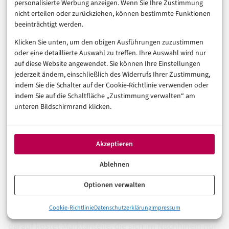
Nutzungsverhalten. Wer diese Präferenzen nicht von
personalisierte Werbung anzeigen. Wenn Sie Ihre Zustimmung
nicht erteilen oder zurückziehen, können bestimmte Funktionen
Anfang an in der Checkout-Architektur berücksichtigt,
beeinträchtigt werden.
startet in jedem neuen Markt mit einem strukturellen
Klicken Sie unten, um den obigen Ausführungen zuzustimmen
Conversion-Nachteil gegenüber lokalen
oder eine detaillierte Auswahl zu treffen. Ihre Auswahl wird nur
Wettbewerbern.
auf diese Website angewendet. Sie können Ihre Einstellungen
jederzeit ändern, einschließlich des Widerrufs Ihrer Zustimmung,
indem Sie die Schalter auf der Cookie-Richtlinie verwenden oder
Das bedeutet in der Praxis: Marktexpansionen sollten
indem Sie auf die Schaltfläche „Zustimmung verwalten“ am
Payment-Readiness als eigenständiges Kriterium im
unteren Bildschirmrand klicken.
Go-to-Market-Prozess verankern. Vor dem Launch in
einem neuen Land gehört eine Analyse der
Akzeptieren
meistgenutzten lokalen Zahlungsmethoden genauso
zur Vorbereitung wie die Lokalisierung von
Ablehnen
Produkttexten oder die Klärung steuerrechtlicher
Optionen verwalten
Anforderungen. Die technische Integration lokaler
0%
Cookie-Richtlinie
Datenschutzerklärung
Impressum
APMs kostet Zeit und Ressourcen – aber der Verzicht
Der Kartenanteil schrumpft – und Marktplätze merken es als e
darauf kostet Marktanteile, die sich im Nachhinein nur