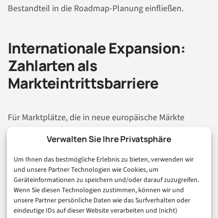
Bestandteil in die Roadmap-Planung einfließen.
Internationale Expansion:
Zahlarten als
Markteintrittsbarriere
Für Marktplätze, die in neue europäische Märkte
expandieren wollen, ist die Zahlarten-Frage keine
Verwalten Sie Ihre Privatsphäre
nachgelagerte Integrationsaufgabe, sondern eine
Um Ihnen das bestmögliche Erlebnis zu bieten, verwenden wir
echte Markteintrittsbarriere. In den Niederlanden ist
und unsere Partner Technologien wie Cookies, um
iDEAL nach wie vor dominant; polnische Käufer greifen
Geräteinformationen zu speichern und/oder darauf zuzugreifen.
stark auf BLIK zurück; in Skandinavien bestimmen
Wenn Sie diesen Technologien zustimmen, können wir und
unsere Partner persönliche Daten wie das Surfverhalten oder
Swish und ähnliche Instant-Payment-Lösungen das
eindeutige IDs auf dieser Website verarbeiten und (nicht)