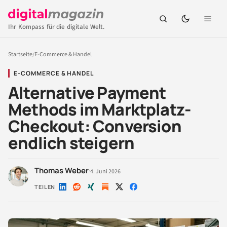
Ihr Kompass für die digitale Welt.
Startseite
/
E-Commerce & Handel
E-COMMERCE & HANDEL
Alternative Payment
Methods im Marktplatz-
Checkout: Conversion
endlich steigern
Thomas Weber
·
4. Juni 2026
TEILEN
Auf
Auf
Auf
Auf
Auf
LinkedIn
Reddit
Xing
X
Facebook
teilen
teilen
teilen
teilen
teilen