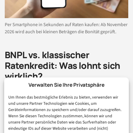
Per Smartphone in Sekunden auf Raten kaufen: Ab November
2026 wird auch bei kleinen Beträgen die Bonität geprüft.
BNPL vs. klassischer
Ratenkredit: Was lohnt sich
wirklich?
Verwalten Sie Ihre Privatsphäre
Rechnen wir noch einmal nach – denn hier wird es für
Um Ihnen das bestmögliche Erlebnis zu bieten, verwenden wir
und unsere Partner Technologien wie Cookies, um
Sie als Verbraucherin oder Verbraucher richtig
Geräteinformationen zu speichern und/oder darauf zuzugreifen.
interessant.
Wenn Sie diesen Technologien zustimmen, können wir und
unsere Partner persönliche Daten wie das Surfverhalten oder
eindeutige IDs auf dieser Website verarbeiten und (nicht)
Beispiel: Laptop-Kauf für 1.200 Euro