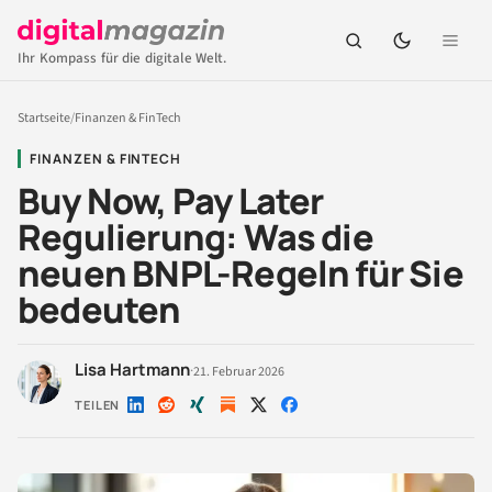
Ihr Kompass für die digitale Welt.
Startseite
/
Finanzen & FinTech
FINANZEN & FINTECH
Buy Now, Pay Later
Regulierung: Was die
neuen BNPL-Regeln für Sie
bedeuten
Lisa Hartmann
·
21. Februar 2026
TEILEN
Auf
Auf
Auf
Auf
Auf
LinkedIn
Reddit
Xing
X
Facebook
teilen
teilen
teilen
teilen
teilen