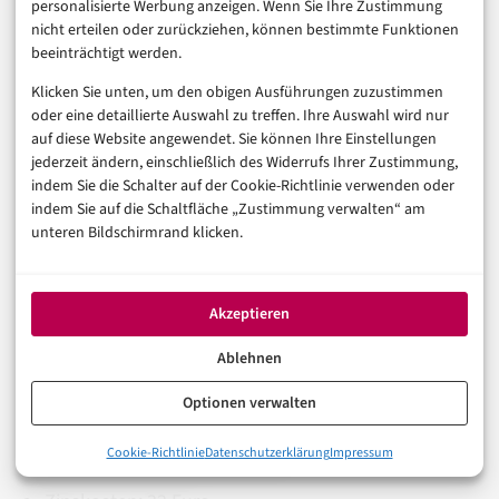
personalisierte Werbung anzeigen. Wenn Sie Ihre Zustimmung
nicht erteilen oder zurückziehen, können bestimmte Funktionen
Option A: Klarna Ratenzahlung (6 Raten)
beeinträchtigt werden.
Klicken Sie unten, um den obigen Ausführungen zuzustimmen
Monatliche Rate: 200 Euro
oder eine detaillierte Auswahl zu treffen. Ihre Auswahl wird nur
Effektiver Jahreszins: 11,95 % (aktueller Klarna-
auf diese Website angewendet. Sie können Ihre Einstellungen
jederzeit ändern, einschließlich des Widerrufs Ihrer Zustimmung,
Standardzins)
indem Sie die Schalter auf der Cookie-Richtlinie verwenden oder
indem Sie auf die Schaltfläche „Zustimmung verwalten“ am
Gesamtkosten: ca. 1.239 Euro
unteren Bildschirmrand klicken.
Zinskosten: 39 Euro
Option B: Klassischer Ratenkredit der Hausbank (12
Akzeptieren
Monate)
Ablehnen
Monatliche Rate: 102 Euro
Optionen verwalten
Effektiver Jahreszins: 4,99 %
0%
Cookie-Richtlinie
Datenschutzerklärung
Impressum
Gesamtkosten: ca. 1.232 Euro
Buy Now, Pay Later 2026: Warum der Gesetzgeber jetzt eingrei