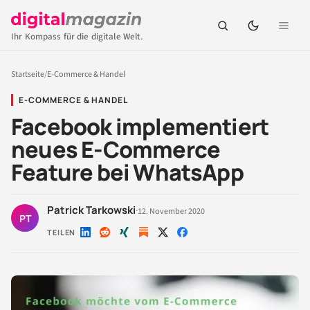
Ihr Kompass für die digitale Welt.
Startseite
/
E-Commerce & Handel
E-COMMERCE & HANDEL
Facebook implementiert
neues E-Commerce
Feature bei WhatsApp
Patrick Tarkowski
·
12. November 2020
PT
TEILEN
Auf
Auf
Auf
Auf
Auf
LinkedIn
Reddit
Xing
X
Facebook
teilen
teilen
teilen
teilen
teilen