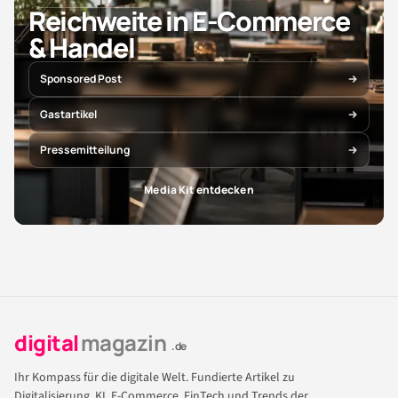
Reichweite in E-Commerce
& Handel
Sponsored Post
Gastartikel
Pressemitteilung
Media Kit entdecken
digital
magazin
.de
Ihr Kompass für die digitale Welt. Fundierte Artikel zu
Digitalisierung, KI, E-Commerce, FinTech und Trends der