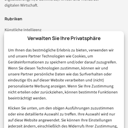
digitalen Wirtschaft.
Rubriken
Künstliche Intelligenz
Technologie & IT
Verwalten Sie Ihre Privatsphäre
E-Commerce & Handel
Um Ihnen das bestmögliche Erlebnis zu bieten, verwenden wir
Consumer & Digital Life
und unsere Partner Technologien wie Cookies, um
Marketing
Geräteinformationen zu speichern und/oder darauf zuzugreifen.
Finanzen & FinTech
Wenn Sie diesen Technologien zustimmen, können wir und
unsere Partner persönliche Daten wie das Surfverhalten oder
Business & Karriere
eindeutige IDs auf dieser Website verarbeiten und (nicht)
Sicherheit & Recht
personalisierte Werbung anzeigen. Wenn Sie Ihre Zustimmung
Digitalisierung
nicht erteilen oder zurückziehen, können bestimmte Funktionen
Marketing
beeinträchtigt werden.
Klicken Sie unten, um den obigen Ausführungen zuzustimmen
Magazin
oder eine detaillierte Auswahl zu treffen. Ihre Auswahl wird nur
auf diese Website angewendet. Sie können Ihre Einstellungen
Unsere Redaktion
jederzeit ändern, einschließlich des Widerrufs Ihrer Zustimmung,