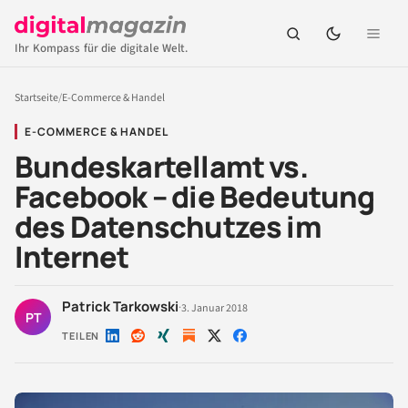
Ihr Kompass für die digitale Welt.
Startseite
/
E-Commerce & Handel
E-COMMERCE & HANDEL
Bundeskartellamt vs.
Facebook – die Bedeutung
des Datenschutzes im
Internet
Patrick Tarkowski
·
3. Januar 2018
PT
TEILEN
Auf
Auf
Auf
Auf
Auf
LinkedIn
Reddit
Xing
X
Facebook
teilen
teilen
teilen
teilen
teilen