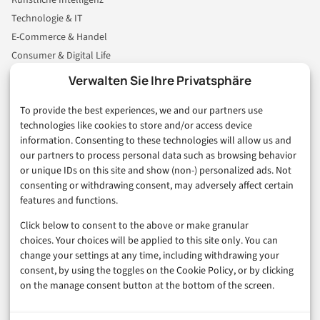
Technologie & IT
E-Commerce & Handel
Consumer & Digital Life
Marketing
Verwalten Sie Ihre Privatsphäre
Finanzen & FinTech
To provide the best experiences, we and our partners use
Business & Karriere
technologies like cookies to store and/or access device
Sicherheit & Recht
information. Consenting to these technologies will allow us and
Digitalisierung
our partners to process personal data such as browsing behavior
Marketing
or unique IDs on this site and show (non-) personalized ads. Not
consenting or withdrawing consent, may adversely affect certain
features and functions.
Magazin
Click below to consent to the above or make granular
Unsere Redaktion
choices. Your choices will be applied to this site only. You can
Werbeformate & Media Kit
change your settings at any time, including withdrawing your
consent, by using the toggles on the Cookie Policy, or by clicking
Rechtliches
on the manage consent button at the bottom of the screen.
Impressum