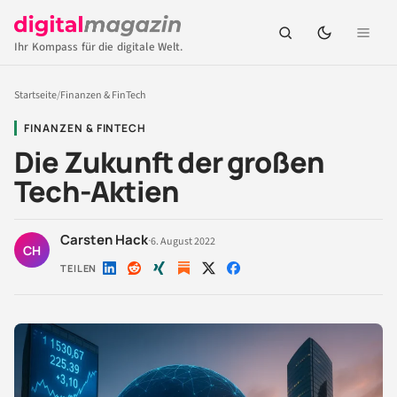
Ihr Kompass für die digitale Welt.
Startseite
/
Finanzen & FinTech
FINANZEN & FINTECH
Die Zukunft der großen
Tech-Aktien
Carsten Hack
·
6. August 2022
CH
TEILEN
Auf
Auf
Auf
Auf
Auf
LinkedIn
Reddit
Xing
X
Facebook
teilen
teilen
teilen
teilen
teilen