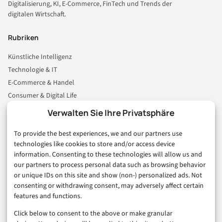
Digitalisierung, KI, E-Commerce, FinTech und Trends der
digitalen Wirtschaft.
Rubriken
Künstliche Intelligenz
Technologie & IT
E-Commerce & Handel
Consumer & Digital Life
Marketing
Verwalten Sie Ihre Privatsphäre
Finanzen & FinTech
To provide the best experiences, we and our partners use
Business & Karriere
technologies like cookies to store and/or access device
Sicherheit & Recht
information. Consenting to these technologies will allow us and
Digitalisierung
our partners to process personal data such as browsing behavior
Marketing
or unique IDs on this site and show (non-) personalized ads. Not
consenting or withdrawing consent, may adversely affect certain
features and functions.
Magazin
Click below to consent to the above or make granular
Unsere Redaktion