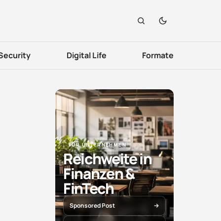
Security
Digital Life
Formate
FÜR UNTERNEHMEN
Reichweite in
Finanzen &
FinTech
Sponsored Post