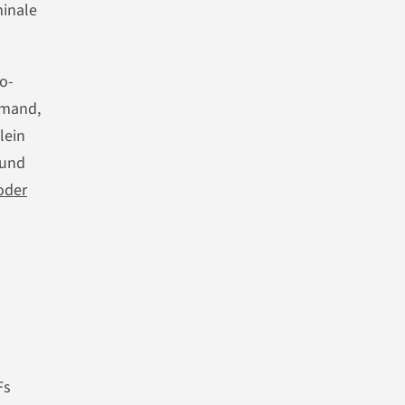
minale
o-
emand,
lein
 und
oder
Fs