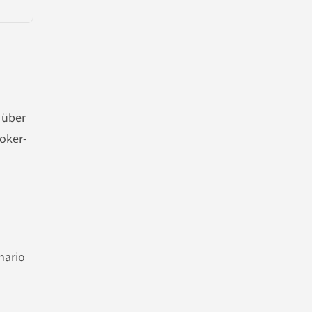
 über
roker-
nario