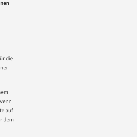
hnen
ür die
iner
inem
 wenn
te auf
er dem