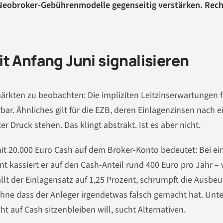
f Neobroker-Gebührenmodelle gegenseitig verstärken. Rec
t Anfang Juni signalisieren
rkten zu beobachten: Die impliziten Leitzinserwartungen f
ar. Ähnliches gilt für die EZB, deren Einlagenzinsen nach e
 Druck stehen. Das klingt abstrakt. Ist es aber nicht.
mit 20.000 Euro Cash auf dem Broker-Konto bedeutet: Bei e
nt kassiert er auf den Cash-Anteil rund 400 Euro pro Jahr –
llt der Einlagensatz auf 1,25 Prozent, schrumpft die Ausbeu
 ohne dass der Anleger irgendetwas falsch gemacht hat. Unt
t auf Cash sitzenbleiben will, sucht Alternativen.