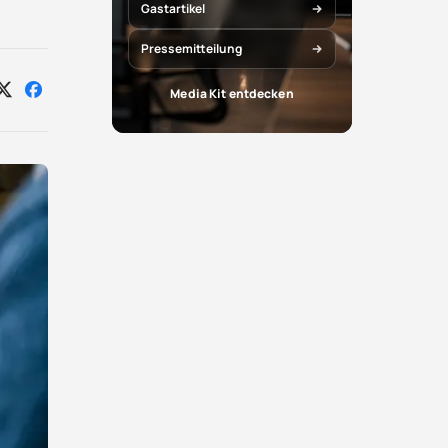
Gastartikel
Pressemitteilung
Media Kit entdecken
Auf
Auf
X
Facebook
teilen
teilen