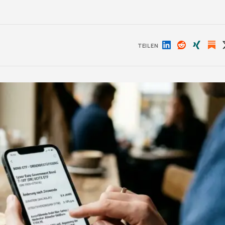
TEILEN
Auf
Auf
Auf
LinkedIn
Reddit
Xing
teilen
teilen
teilen