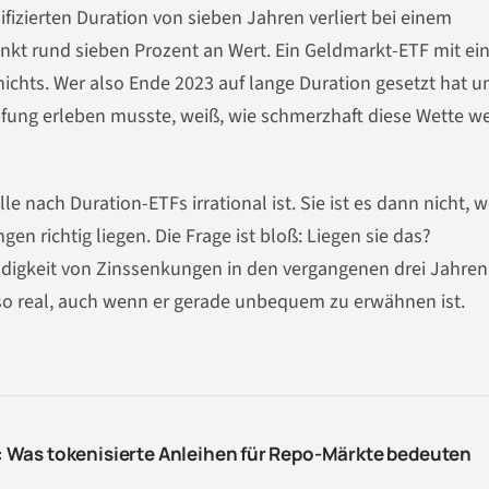
fizierten Duration von sieben Jahren verliert bei einem
kt rund sieben Prozent an Wert. Ein Geldmarkt-ETF mit ei
nichts. Wer also Ende 2023 auf lange Duration gesetzt hat u
fung erleben musste, weiß, wie schmerzhaft diese Wette w
le nach Duration-ETFs irrational ist. Sie ist es dann nicht, 
 richtig liegen. Die Frage ist bloß: Liegen sie das?
igkeit von Zinssenkungen in den vergangenen drei Jahren
lso real, auch wenn er gerade unbequem zu erwähnen ist.
Was tokenisierte Anleihen für Repo-Märkte bedeuten