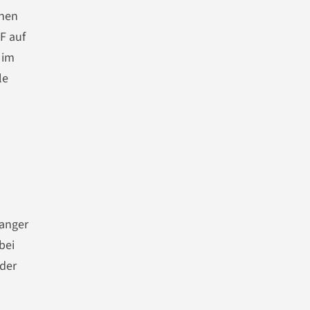
ihen
F auf
 im
le
langer
bei
der