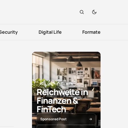
Security
Digital Life
Formate
FÜR UNTERNEHMEN
Reichweite in
Finanzen &
FinTech
Sponsored Post