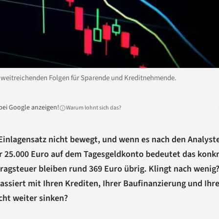
mit weitreichenden Folgen für Sparende und Kreditnehmende.
bei Google anzeigen!
Warum lohnt sich das?
B-Einlagensatz nicht bewegt, und wenn es nach den Analyst
ür 25.000 Euro auf dem Tagesgeldkonto bedeutet das konkr
ragsteuer bleiben rund 369 Euro übrig. Klingt nach wenig? 
passiert mit Ihren Krediten, Ihrer Baufinanzierung und Ih
cht weiter sinken?