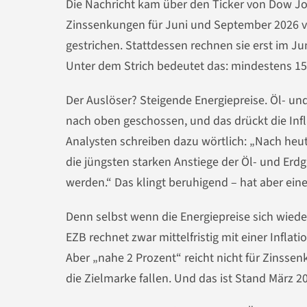
Die Nachricht kam über den Ticker von Dow Jon
Zinssenkungen für Juni und September 2026 vo
gestrichen. Stattdessen rechnen sie erst im J
Unter dem Strich bedeutet das: mindestens 15
Der Auslöser? Steigende Energiepreise. Öl- u
nach oben geschossen, und das drückt die Infla
Analysten schreiben dazu wörtlich: „Nach heu
die jüngsten starken Anstiege der Öl- und Erd
werden.“ Das klingt beruhigend – hat aber ein
Denn selbst wenn die Energiepreise sich wieder 
EZB rechnet zwar mittelfristig mit einer Infl
Aber „nahe 2 Prozent“ reicht nicht für Zinssen
die Zielmarke fallen. Und das ist Stand März 20