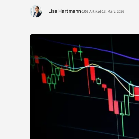
Lisa Hartmann
·
106 Artikel
·
13. März 2026