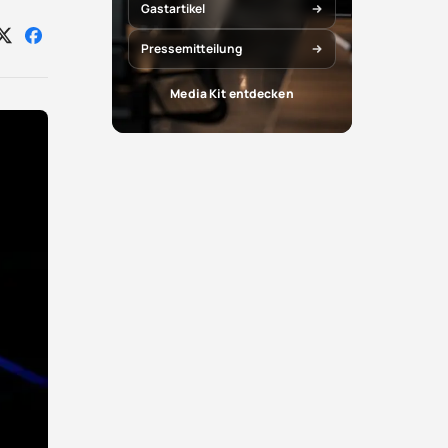
Gastartikel
Auf
Auf
Pressemitteilung
X
Facebook
teilen
teilen
Media Kit entdecken