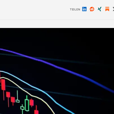
TEILEN
Auf
Auf
Auf
LinkedIn
Reddit
Xing
teilen
teilen
teilen