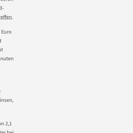
B-
effen
.
0 Euro
t
ht
inuten
e
zinsen,
on 2,1
Wer bei