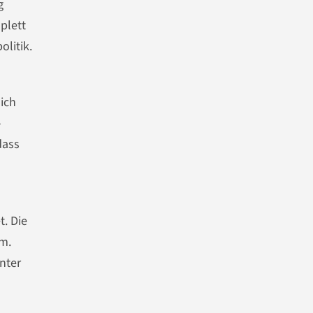
g
plett
litik.
ich
-
dass
t. Die
um.
nter