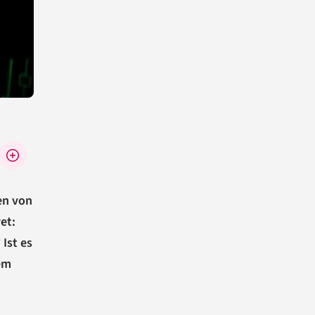
en von
et:
Ist es
rem