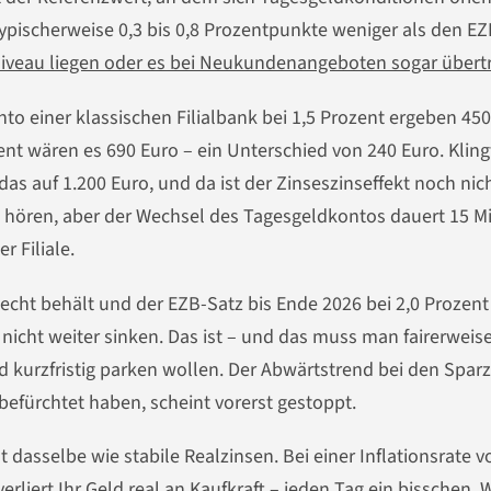
 typischerweise 0,3 bis 0,8 Prozentpunkte weniger als den EZ
veau liegen oder es bei Neukundenangeboten sogar übertr
to einer klassischen Filialbank bei 1,5 Prozent ergeben 45
ent wären es 690 Euro – ein Unterschied von 240 Euro. Kling
s auf 1.200 Euro, und da ist der Zinseszinseffekt noch nic
n hören, aber der Wechsel des Tagesgeldkontos dauert 15 M
r Filiale.
cht behält und der EZB-Satz bis Ende 2026 bei 2,0 Prozent
nicht weiter sinken. Das ist – und das muss man fairerweis
eld kurzfristig parken wollen. Der Abwärtstrend bei den Spar
efürchtet haben, scheint vorerst gestoppt.
 dasselbe wie stabile Realzinsen. Bei einer Inflationsrate v
liert Ihr Geld real an Kaufkraft – jeden Tag ein bisschen. 