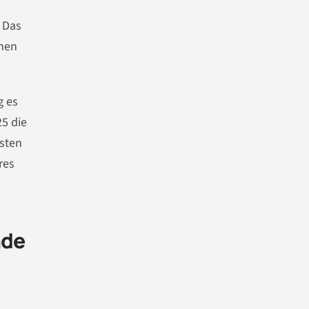
. Das
chen
g es
5 die
ysten
res
nde