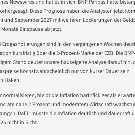
es Newswires und hat es in sich: BNP Paribas hatte bislan
rhergesagt. Diese Prognose haben die Analysten jetzt kom
uni und September 2027 mit weiteren Lockerungen der Geldpo
 Monate Zinspause ab jetzt.
nd Erdgasnotierungen sind in den vergangenen Wochen deutl
tion kurzfristig über die 2-Prozent-Marke der EZB. Die BNP
tigem Stand deutet unsere hauseigene Analyse darauf hin, 
gaspreise höchstwahrscheinlich nur von kurzer Dauer sein
en Haken.
normalisieren, bleibt die Inflation hartnäckiger als erwarte
ationsrate nahe 2 Prozent und moderatem Wirtschaftswachst
kungen. Dafür müsste die Inflation deutlich und dauerhaft u
26 nicht in Sicht.