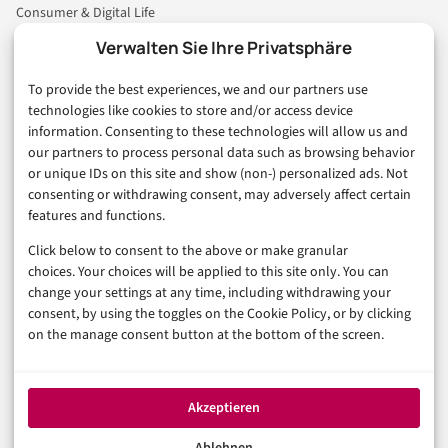
Consumer & Digital Life
Marketing
Verwalten Sie Ihre Privatsphäre
Finanzen & FinTech
To provide the best experiences, we and our partners use
Business & Karriere
technologies like cookies to store and/or access device
Sicherheit & Recht
information. Consenting to these technologies will allow us and
Digitalisierung
our partners to process personal data such as browsing behavior
Marketing
or unique IDs on this site and show (non-) personalized ads. Not
consenting or withdrawing consent, may adversely affect certain
features and functions.
Magazin
Click below to consent to the above or make granular
Unsere Redaktion
choices. Your choices will be applied to this site only. You can
Werbeformate & Media Kit
change your settings at any time, including withdrawing your
consent, by using the toggles on the Cookie Policy, or by clicking
Rechtliches
on the manage consent button at the bottom of the screen.
Impressum
Datenschutzerklärung (EU)
Akzeptieren
Cookie-Richtlinie (EU)
Haftungsausschluss