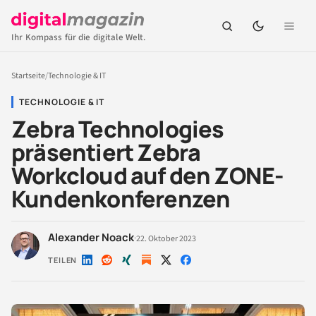
Ihr Kompass für die digitale Welt.
Startseite
/
Technologie & IT
TECHNOLOGIE & IT
Zebra Technologies
präsentiert Zebra
Workcloud auf den ZONE-
Kundenkonferenzen
Alexander Noack
·
22. Oktober 2023
TEILEN
Auf
Auf
Auf
Auf
Auf
LinkedIn
Reddit
Xing
X
Facebook
teilen
teilen
teilen
teilen
teilen