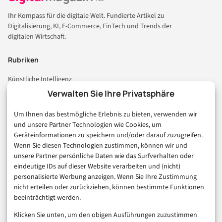
Ihr Kompass für die digitale Welt. Fundierte Artikel zu
Digitalisierung, KI, E-Commerce, FinTech und Trends der
digitalen Wirtschaft.
Rubriken
Künstliche Intelligenz
Technologie & IT
Verwalten Sie Ihre Privatsphäre
E-Commerce & Handel
Um Ihnen das bestmögliche Erlebnis zu bieten, verwenden wir
Consumer & Digital Life
und unsere Partner Technologien wie Cookies, um
Marketing
Geräteinformationen zu speichern und/oder darauf zuzugreifen.
Finanzen & FinTech
Wenn Sie diesen Technologien zustimmen, können wir und
unsere Partner persönliche Daten wie das Surfverhalten oder
Business & Karriere
eindeutige IDs auf dieser Website verarbeiten und (nicht)
Sicherheit & Recht
personalisierte Werbung anzeigen. Wenn Sie Ihre Zustimmung
Digitalisierung
nicht erteilen oder zurückziehen, können bestimmte Funktionen
Marketing
beeinträchtigt werden.
Klicken Sie unten, um den obigen Ausführungen zuzustimmen
Magazin