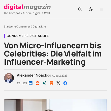
Ihr Kompass für die digitale Welt.
Startseite
/
Consumer & Digital Life
CONSUMER & DIGITAL LIFE
Von Micro-Influencern bis
Celebrities: Die Vielfalt im
Influencer-Marketing
Alexander Noack
·
26. August 2023
TEILEN
Auf
Auf
Auf
Auf
Auf
LinkedIn
Reddit
Xing
X
Facebook
teilen
teilen
teilen
teilen
teilen