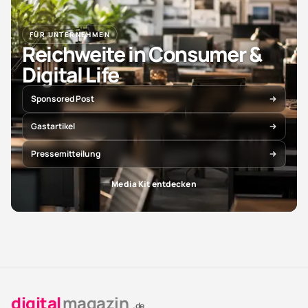
FÜR UNTERNEHMEN
Reichweite in Consumer &
Digital Life
Sponsored Post
Gastartikel
Pressemitteilung
Media Kit entdecken
digital
magazin
.de