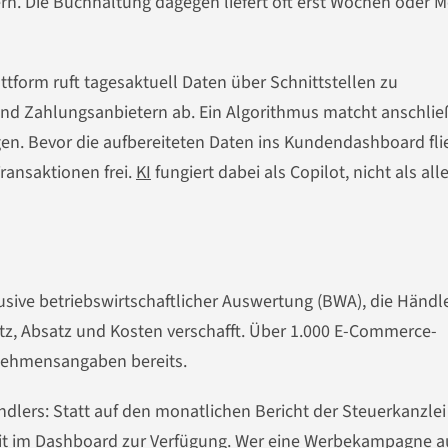
ern. Die Buchhaltung dagegen liefert oft erst Wochen oder 
ttform ruft tagesaktuell Daten über Schnittstellen zu
d Zahlungsanbietern ab. Ein Algorithmus matcht anschli
en. Bevor die aufbereiteten Daten ins Kundendashboard fli
ansaktionen frei.
KI
fungiert dabei als Copilot, nicht als all
lusive betriebswirtschaftlicher Auswertung (BWA), die Händl
tz, Absatz und Kosten verschafft. Über 1.000 E-Commerce-
nehmensangaben bereits.
ndlers: Statt auf den monatlichen Bericht der Steuerkanzlei
eit im Dashboard zur Verfügung. Wer eine Werbekampagne a