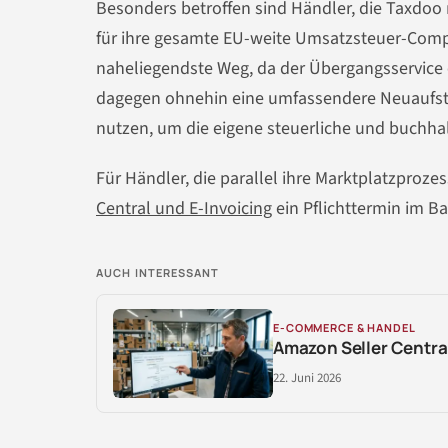
Besonders betroffen sind Händler, die Taxdoo n
für ihre gesamte EU-weite Umsatzsteuer-Compli
naheliegendste Weg, da der Übergangsservice 
dagegen ohnehin eine umfassendere Neuaufste
nutzen, um die eigene steuerliche und buchhal
Für Händler, die parallel ihre Marktplatzprozes
Central und E-Invoicing
ein Pflichttermin im Ba
AUCH INTERESSANT
E-COMMERCE & HANDEL
Amazon Seller Central
22. Juni 2026