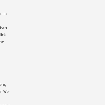
n in
isch
lick
che
lem,
r. Wer