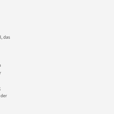
l, das
u
r
g
 der