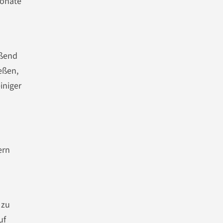
Monate
eßend
eßen,
einiger
ern
 zu
uf