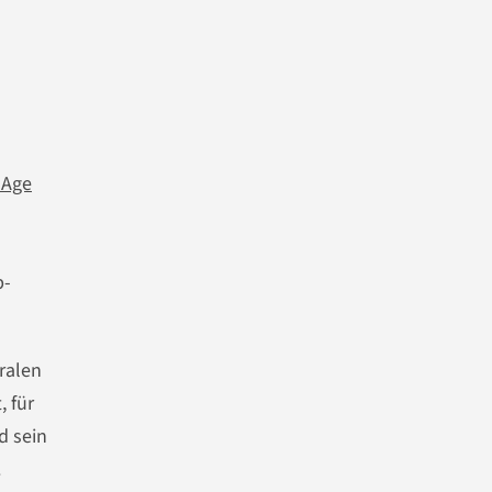
l Age
p-
ralen
, für
d sein
.