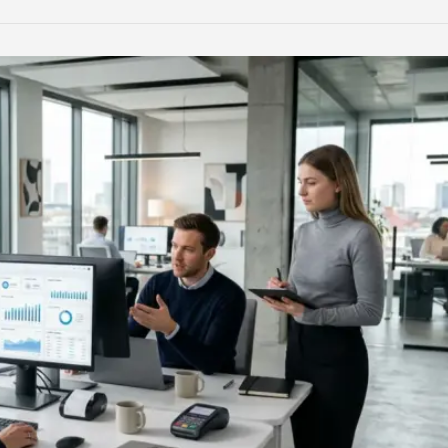
LinkedIn
Reddit
Xing
teilen
teilen
teilen