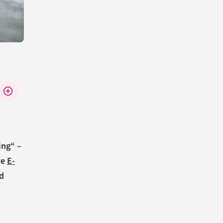
ing“ –
re
E-
d