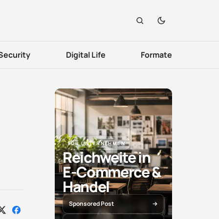
Security
Digital Life
Formate
FÜR UNTERNEHMEN
Reichweite in
E-Commerce &
Handel
Sponsored Post
Auf
Auf