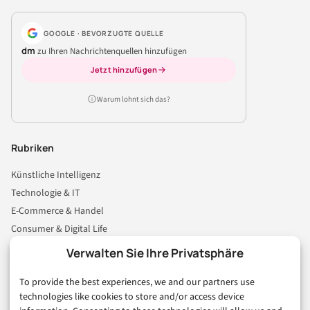
GOOGLE · BEVORZUGTE QUELLE
dm
zu Ihren Nachrichtenquellen hinzufügen
Jetzt hinzufügen
Warum lohnt sich das?
Rubriken
Künstliche Intelligenz
Technologie & IT
E-Commerce & Handel
Consumer & Digital Life
Marketing
Verwalten Sie Ihre Privatsphäre
Finanzen & FinTech
To provide the best experiences, we and our partners use
Business & Karriere
technologies like cookies to store and/or access device
Sicherheit & Recht