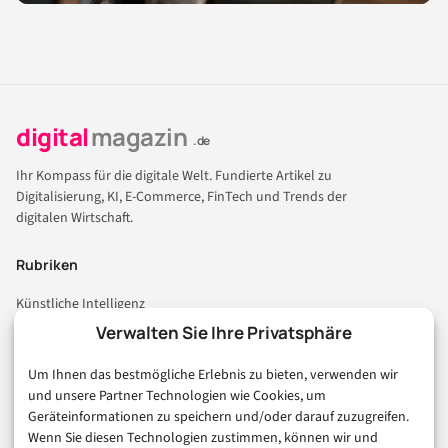
digital
magazin
.de
Ihr Kompass für die digitale Welt. Fundierte Artikel zu
Digitalisierung, KI, E-Commerce, FinTech und Trends der
digitalen Wirtschaft.
Rubriken
Künstliche Intelligenz
Technologie & IT
Verwalten Sie Ihre Privatsphäre
E-Commerce & Handel
Um Ihnen das bestmögliche Erlebnis zu bieten, verwenden wir
Consumer & Digital Life
und unsere Partner Technologien wie Cookies, um
Marketing
Geräteinformationen zu speichern und/oder darauf zuzugreifen.
Finanzen & FinTech
Wenn Sie diesen Technologien zustimmen, können wir und