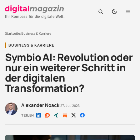
Ihr Kompass für die digitale Welt.
Startseite
/
Business & Karriere
BUSINESS & KARRIERE
Symbio AI: Revolution oder
nur ein weiterer Schritt in
der digitalen
Transformation?
Alexander Noack
·
27. Juli 2023
TEILEN
Auf
Auf
Auf
Auf
Auf
LinkedIn
Reddit
Xing
X
Facebook
teilen
teilen
teilen
teilen
teilen