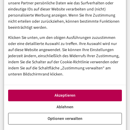
unsere Partner persönliche Daten wie das Surfverhalten oder
Business & Karriere
eindeutige IDs auf dieser Website verarbeiten und (nicht)
Sicherheit & Recht
personalisierte Werbung anzeigen. Wenn Sie Ihre Zustimmung
Digitalisierung
nicht erteilen oder zurückziehen, können bestimmte Funktionen
Marketing
beeinträchtigt werden.
Klicken Sie unten, um den obigen Ausführungen zuzustimmen
Magazin
oder eine detaillierte Auswahl zu treffen. Ihre Auswahl wird nur
auf diese Website angewendet. Sie können Ihre Einstellungen
Unsere Redaktion
jederzeit ändern, einschließlich des Widerrufs Ihrer Zustimmung,
Werbeformate & Media Kit
indem Sie die Schalter auf der Cookie-Richtlinie verwenden oder
indem Sie auf die Schaltfläche „Zustimmung verwalten“ am
Rechtliches
unteren Bildschirmrand klicken.
Impressum
Datenschutzerklärung (EU)
Akzeptieren
Cookie-Richtlinie (EU)
Haftungsausschluss
Ablehnen
Optionen verwalten
© 2026 digital-magazin.de — Alle Rechte vorbehalten.