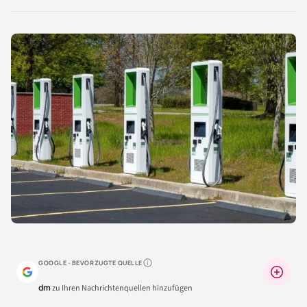
LinkedIn
Reddit
Xing
X
Facebook
teilen
teilen
teilen
teilen
teilen
GOOGLE · BEVORZUGTE QUELLE
Warum lohnt sich das?
dm
zu Ihren Nachrichtenquellen hinzufügen