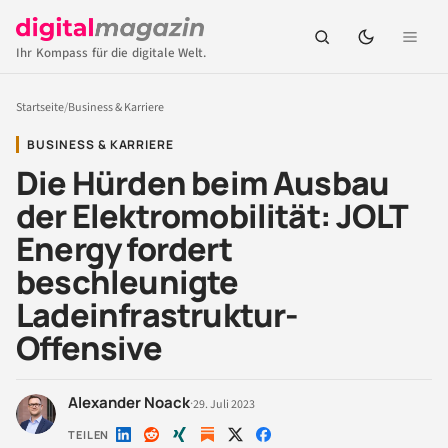
Ihr Kompass für die digitale Welt.
Startseite
/
Business & Karriere
BUSINESS & KARRIERE
Die Hürden beim Ausbau
der Elektromobilität: JOLT
Energy fordert
beschleunigte
Ladeinfrastruktur-
Offensive
Alexander Noack
·
29. Juli 2023
TEILEN
Auf
Auf
Auf
Auf
Auf