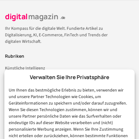
digital
magazin
.de
Ihr Kompass für die digitale Welt. Fundierte Artikel zu
Digitalisierung, KI, E-Commerce, FinTech und Trends der
digitalen Wirtschaft.
Rubriken
Künstliche Intelligenz
Technologie & IT
Verwalten Sie Ihre Privatsphäre
E-Commerce & Handel
Um Ihnen das bestmögliche Erlebnis zu bieten, verwenden wir
Consumer & Digital Life
und unsere Partner Technologien wie Cookies, um
Marketing
Geräteinformationen zu speichern und/oder darauf zuzugreifen.
Finanzen & FinTech
Wenn Sie diesen Technologien zustimmen, können wir und
unsere Partner persönliche Daten wie das Surfverhalten oder
Business & Karriere
eindeutige IDs auf dieser Website verarbeiten und (nicht)
Sicherheit & Recht
personalisierte Werbung anzeigen. Wenn Sie Ihre Zustimmung
Digitalisierung
nicht erteilen oder zurückziehen, können bestimmte Funktionen