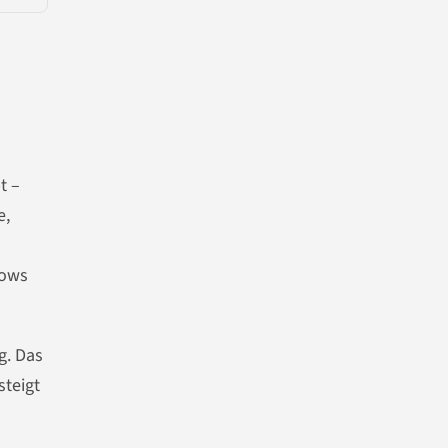
t –
e,
lows
g. Das
steigt