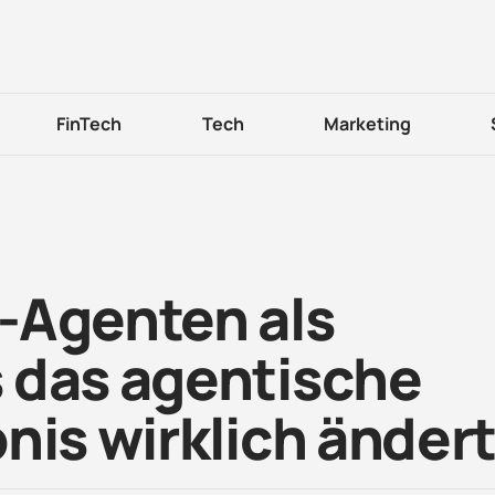
FinTech
Tech
Marketing
-Agenten als
 das agentische
nis wirklich änder