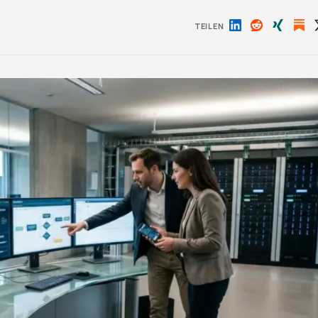
TEILEN
Auf
Auf
Auf
LinkedIn
Reddit
Xing
teilen
teilen
teilen