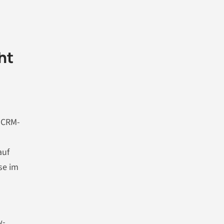
ht
 CRM-
auf
se im
w-