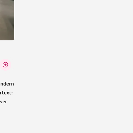
ondern
rtext:
wer