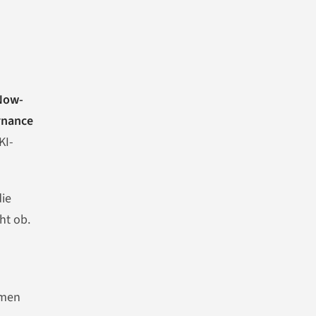
Now-
rnance
KI-
die
ht ob.
smen