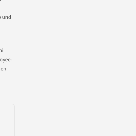
e und
ni
loyee-
ben