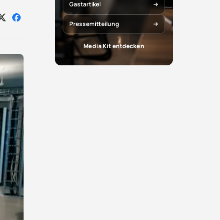
Gastartikel
Auf
Auf
Pressemitteilung
X
Facebook
teilen
teilen
Media Kit entdecken