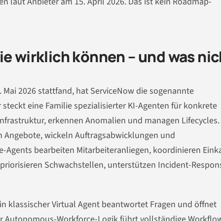
en laut Anbieter am 15. April 2026. Das ist kein Roadmap-
ie wirklich können – und was nic
. Mai 2026 stattfand, hat ServiceNow die sogenannte
teckt eine Familie spezialisierter KI-Agenten für konkrete
frastruktur, erkennen Anomalien und managen Lifecycles.
len Angebote, wickeln Auftragsabwicklungen und
-Agents bearbeiten Mitarbeiteranliegen, koordinieren Eink
riorisieren Schwachstellen, unterstützen Incident-Respon
Ein klassischer Virtual Agent beantwortet Fragen und öffnet
r Autonomous-Workforce-Logik führt vollständige Workflo