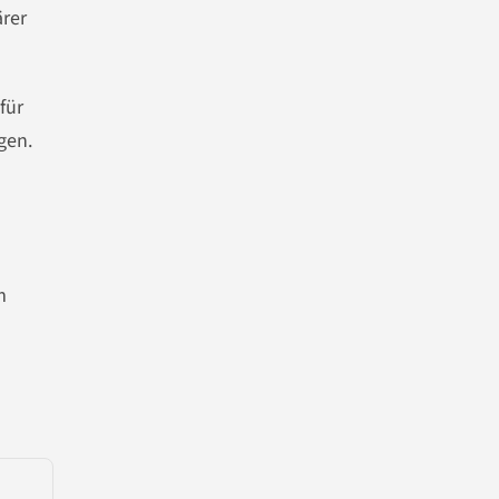
ärer
für
gen.
m