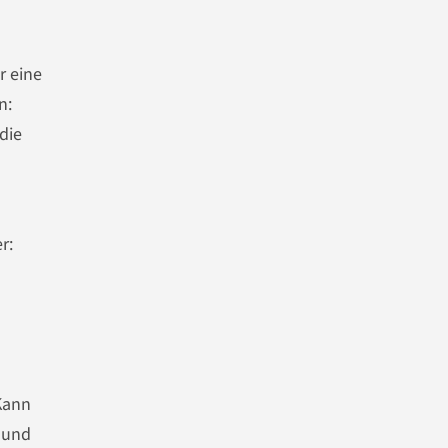
r eine
n:
die
r:
Kann
 und