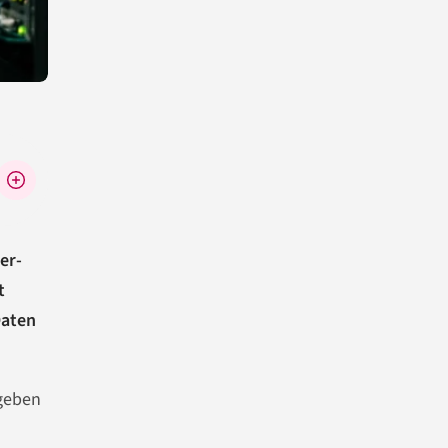
er-
t
Daten
 geben