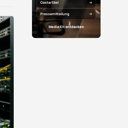
X
Facebook
Gastartikel
teilen
teilen
Pressemitteilung
Media Kit entdecken