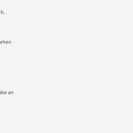
ch.
sehen
abe an