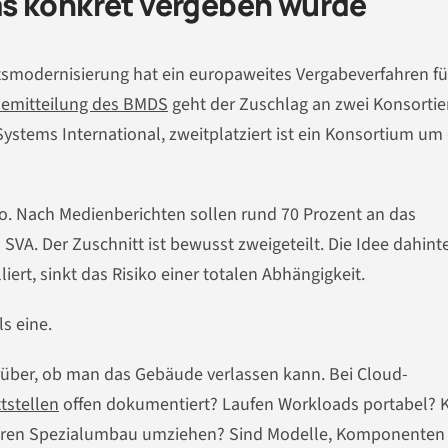
s konkret vergeben wurde
tsmodernisierung hat ein europaweites Vergabeverfahren fü
semitteilung des BMDS
geht der Zuschlag an zwei Konsortie
Systems International, zweitplatziert ist ein Konsortium um 
ro. Nach Medienberichten sollen rund 70 Prozent an das
VA. Der Zuschnitt ist bewusst zweigeteilt. Die Idee dahinte
iert, sinkt das Risiko einer totalen Abhängigkeit.
ls eine.
arüber, ob man das Gebäude verlassen kann. Bei Cloud-
tstellen
offen dokumentiert? Laufen Workloads portabel? 
euren Spezialumbau umziehen? Sind Modelle, Komponenten