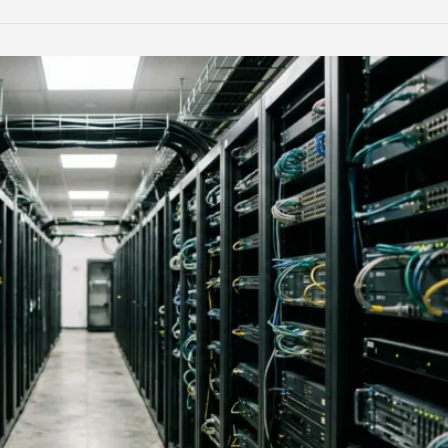
LinkedIn
Reddit
Xing
teilen
teilen
teilen