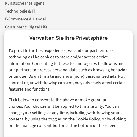
Künstliche Intelligenz
Technologie & IT
E-Commerce & Handel
Consumer & Digital Life
Marketing
Verwalten Sie Ihre Privatsphäre
Finanzen & FinTech
To provide the best experiences, we and our partners use
Business & Karriere
technologies like cookies to store and/or access device
Sicherheit & Recht
information. Consenting to these technologies will allow us and
Digitalisierung
our partners to process personal data such as browsing behavior
Marketing
or unique IDs on this site and show (non-) personalized ads. Not
consenting or withdrawing consent, may adversely affect certain
features and functions.
Magazin
Click below to consent to the above or make granular
Unsere Redaktion
choices. Your choices will be applied to this site only. You can
Werbeformate & Media Kit
change your settings at any time, including withdrawing your
consent, by using the toggles on the Cookie Policy, or by clicking
Rechtliches
on the manage consent button at the bottom of the screen.
Impressum