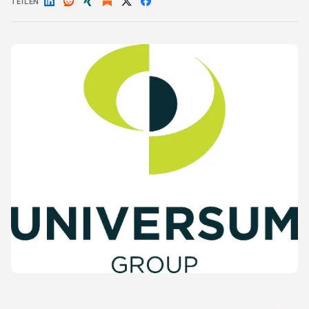
TEILEN
Auf
Auf
Auf
Auf
Auf
LinkedIn
Reddit
Xing
X
Facebook
teilen
teilen
teilen
teilen
teilen