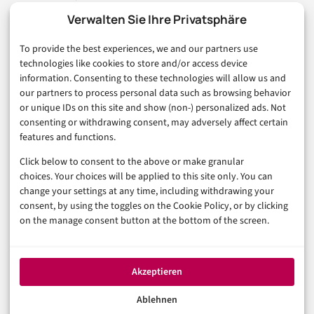
Marketing
Verwalten Sie Ihre Privatsphäre
Finanzen & FinTech
To provide the best experiences, we and our partners use
Business & Karriere
technologies like cookies to store and/or access device
Sicherheit & Recht
information. Consenting to these technologies will allow us and
Digitalisierung
our partners to process personal data such as browsing behavior
Marketing
or unique IDs on this site and show (non-) personalized ads. Not
consenting or withdrawing consent, may adversely affect certain
features and functions.
Magazin
Click below to consent to the above or make granular
Unsere Redaktion
choices. Your choices will be applied to this site only. You can
Werbeformate & Media Kit
change your settings at any time, including withdrawing your
consent, by using the toggles on the Cookie Policy, or by clicking
Rechtliches
on the manage consent button at the bottom of the screen.
Impressum
Datenschutzerklärung (EU)
Akzeptieren
Cookie-Richtlinie (EU)
Haftungsausschluss
Ablehnen