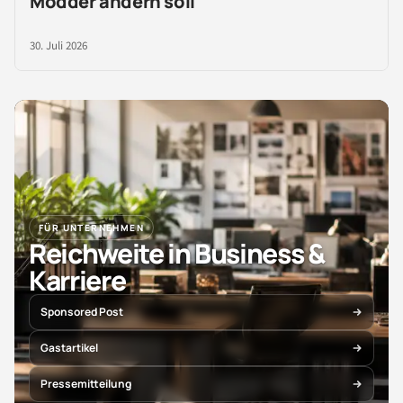
Modder ändern soll
30. Juli 2026
FÜR UNTERNEHMEN
Reichweite in Business &
Karriere
Sponsored Post
Gastartikel
Pressemitteilung