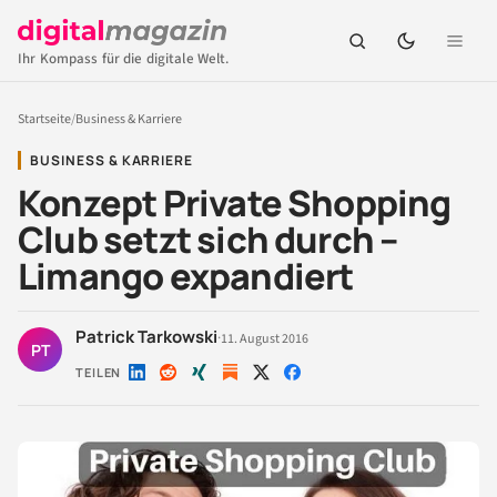
Ihr Kompass für die digitale Welt.
Startseite
/
Business & Karriere
BUSINESS & KARRIERE
Konzept Private Shopping
Club setzt sich durch –
Limango expandiert
Patrick Tarkowski
·
11. August 2016
PT
TEILEN
Auf
Auf
Auf
Auf
Auf
LinkedIn
Reddit
Xing
X
Facebook
teilen
teilen
teilen
teilen
teilen