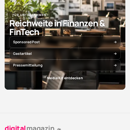
FÜR UNTERNEHMEN
Reichweite in Finanzen &
FinTech
Sponsored Post
Gastartikel
Pressemitteilung
Media Kit entdecken
digital
magazin
.de