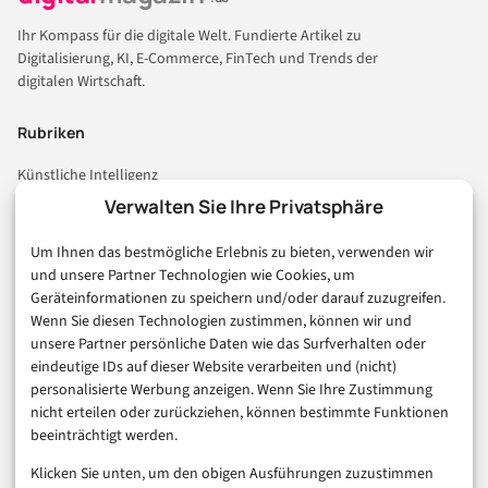
Ihr Kompass für die digitale Welt. Fundierte Artikel zu
Digitalisierung, KI, E-Commerce, FinTech und Trends der
digitalen Wirtschaft.
Rubriken
Künstliche Intelligenz
Technologie & IT
Verwalten Sie Ihre Privatsphäre
E-Commerce & Handel
Um Ihnen das bestmögliche Erlebnis zu bieten, verwenden wir
Consumer & Digital Life
und unsere Partner Technologien wie Cookies, um
Marketing
Geräteinformationen zu speichern und/oder darauf zuzugreifen.
Finanzen & FinTech
Wenn Sie diesen Technologien zustimmen, können wir und
unsere Partner persönliche Daten wie das Surfverhalten oder
Business & Karriere
eindeutige IDs auf dieser Website verarbeiten und (nicht)
Sicherheit & Recht
personalisierte Werbung anzeigen. Wenn Sie Ihre Zustimmung
Digitalisierung
nicht erteilen oder zurückziehen, können bestimmte Funktionen
Marketing
beeinträchtigt werden.
Klicken Sie unten, um den obigen Ausführungen zuzustimmen
Magazin