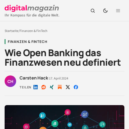
Ihr Kompass für die digitale Welt.
Startseite
/
Finanzen & FinTech
FINANZEN & FINTECH
Wie Open Banking das
Finanzwesen neu definiert
Carsten Hack
·
17. April 2024
CH
TEILEN
Auf
Auf
Auf
Auf
Auf
LinkedIn
Reddit
Xing
X
Facebook
teilen
teilen
teilen
teilen
teilen