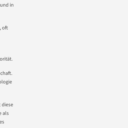
 und in
 oft
rität.
chaft.
ologie
 diese
 als
es