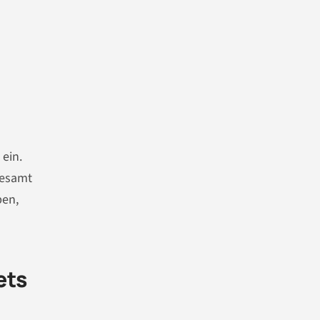
 ein.
lesamt
ben,
ets