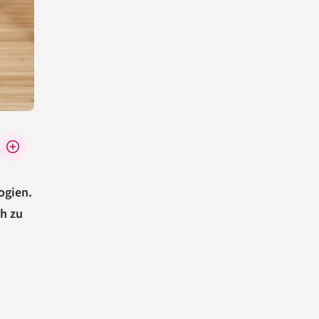
ogien.
h zu
u