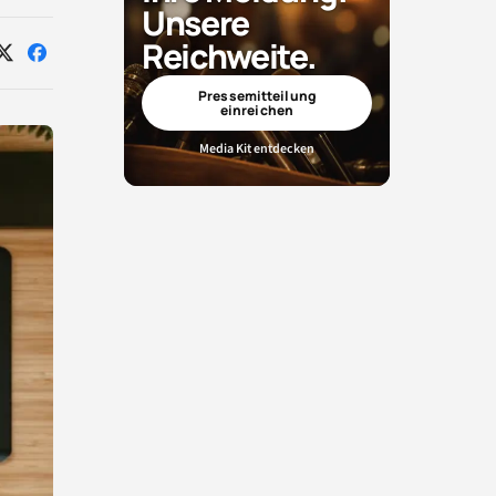
Unsere
Reichweite.
Auf
Auf
X
Facebook
teilen
teilen
Pressemitteilung
einreichen
Media Kit entdecken