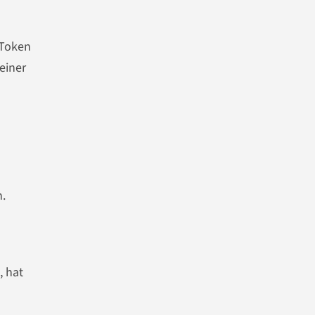
 Token
einer
n.
, hat