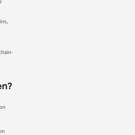
e
ins,
chain-
en?
von
von