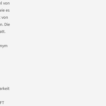
el von
wie es
t von
n. Die
tt.
nonym
arkeit
NFT