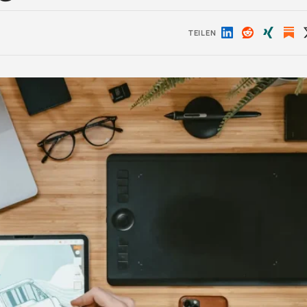
TEILEN
Auf
Auf
Auf
LinkedIn
Reddit
Xing
teilen
teilen
teilen