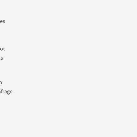
tes
pot
es
n
nfrage