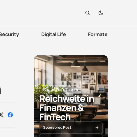
Security
Digital Life
Formate
n
FÜR UNTERNEHMEN
Reichweite in
Finanzen &
FinTech
Auf
Auf
X
Facebook
teilen
teilen
Sponsored Post