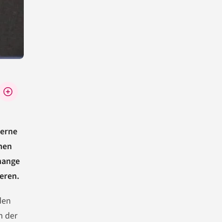
derne
nen
change
eren.
den
n der