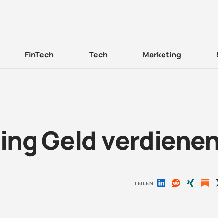
FinTech
Tech
Marketing
ding Geld verdiene
TEILEN
Auf
Auf
Auf
LinkedIn
Reddit
Xing
teilen
teilen
teilen