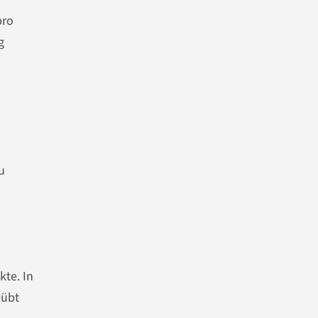
pro
g
u
kte. In
eübt