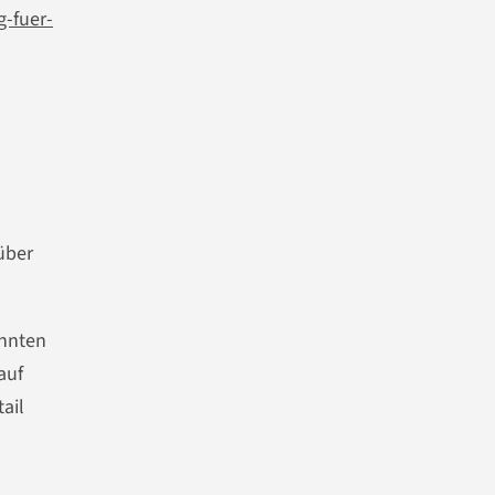
g-fuer-
über
nnten
auf
ail