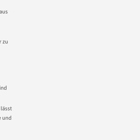
 aus
r zu
ind
 lässt
e und