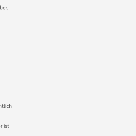
ber,
htlich
r ist