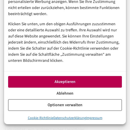
personalisierte Werbung anzeigen. Wenn Sie Ihre Zustimmung
Finanzexpertise mitbringen, sondern auch ein
nicht erteilen oder zurückziehen, können bestimmte Funktionen
beeinträchtigt werden.
Verständnis für Technologie, Daten und
Klicken Sie unten, um den obigen Ausführungen zuzustimmen
Automatisierung.
oder eine detaillierte Auswahl zu treffen. Ihre Auswahl wird nur
auf diese Website angewendet. Sie können Ihre Einstellungen
Wer das nicht kann, wird in den kommenden Jahren
jederzeit ändern, einschließlich des Widerrufs Ihrer Zustimmung,
an Bedeutung verlieren.
indem Sie die Schalter auf der Cookie-Richtlinie verwenden oder
indem Sie auf die Schaltfläche „Zustimmung verwalten“ am
unteren Bildschirmrand klicken.
Ausblick: Wie entwickelt sich
der M&A-Markt weiter?
Akzeptieren
Ablehnen
2026 ist ein Wendejahr. Das sagen Wagner und
Optionen verwalten
Hackspiel nicht nur, weil es gut klingt, sondern weil die
0%
Cookie-Richtlinie
Datenschutzerklärung
Impressum
Rahmenbedingungen passen: Sinkende Zinsen, hohe
Deal-Stau: Viel Kapital, wenig Qualität
Liquidität, ein aufgestauter Dealflow.