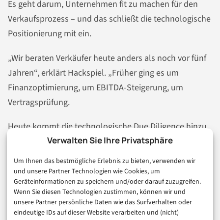
Es geht darum, Unternehmen fit zu machen für den
Verkaufsprozess – und das schließt die technologische
Positionierung mit ein.
„Wir beraten Verkäufer heute anders als noch vor fünf
Jahren“, erklärt Hackspiel. „Früher ging es um
Finanzoptimierung, um EBITDA-Steigerung, um
Vertragsprüfung.
Heute kommt die technologische Due Diligence hinzu.
Verwalten Sie Ihre Privatsphäre
Wir fragen: Wo stehen Sie bei der Digitalisierung?
Um Ihnen das bestmögliche Erlebnis zu bieten, verwenden wir
Wo bei KI? Und wie können Sie das glaubwürdig
und unsere Partner Technologien wie Cookies, um
darstellen?“
Geräteinformationen zu speichern und/oder darauf zuzugreifen.
Wenn Sie diesen Technologien zustimmen, können wir und
unsere Partner persönliche Daten wie das Surfverhalten oder
Das erfordert ein breiteres Kompetenzspektrum. M&A-
eindeutige IDs auf dieser Website verarbeiten und (nicht)
Beraterinnen und -Berater müssen heute nicht nur