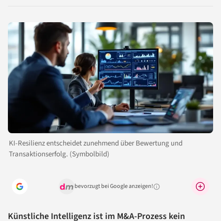
LinkedIn
Reddit
Xing
X
Facebook
teilen
teilen
teilen
teilen
teilen
KI-Resilienz entscheidet zunehmend über Bewertung und
Transaktionserfolg. (Symbolbild)
bevorzugt bei Google anzeigen!
Warum lohnt sich das?
Künstliche Intelligenz ist im M&A-Prozess kein