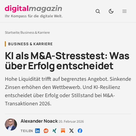
Ihr Kompass für die digitale Welt.
Startseite
/
Business & Karriere
BUSINESS & KARRIERE
KI als M&A-Stresstest: Was
über Erfolg entscheidet
Hohe Liquidität trifft auf begrenztes Angebot. Sinkende
Zinsen erhöhen den Wettbewerb. Und KI-Resilienz
entscheidet über Erfolg oder Stillstand bei M&A-
Transaktionen 2026.
Alexander Noack
·
20. Februar 2026
TEILEN
Auf
Auf
Auf
Auf
Auf