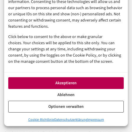
information. Consenting to these technologies will allow us and
Minuten länger, erspart aber im Zweifel ein nächtliches
our partners to process personal data such as browsing behavior
Weckerlicht um drei Uhr morgens.
or unique IDs on this site and show (non-) personalized ads. Not
consenting or withdrawing consent, may adversely affect certain
Bei der Datenfreigabe für KI-Modelle gilt: Wer unsicher
features and functions.
ist, deaktiviert sie lieber und nutzt die KI-Hilfe
Click below to consent to the above or make granular
choices. Your choices will be applied to this site only. You can
trotzdem, nur eben ohne dass die eigenen Eingaben
change your settings at any time, including withdrawing your
zur Modellverbesserung verwendet werden. Und wer
consent, by using the toggles on the Cookie Policy, or by clicking
on the manage consent button at the bottom of the screen.
richtig viele Automationen plant, sollte diese in
überschaubaren Etappen aufbauen, testen und
dokumentieren, statt alles auf einmal umzusetzen.
Akzeptieren
Zusätzlich empfiehlt es sich, den generierten oder
Ablehnen
selbst geschriebenen YAML-Code jedes
funktionierenden Skripts extern zu sichern, etwa in
Optionen verwalten
einer einfachen Textdatei, damit im Fehlerfall nicht
0%
Cookie-Richtlinie
Datenschutzerklärung
Impressum
Was Google Home Skripte inzwischen können
mühsam rekonstruiert werden muss, was vorher