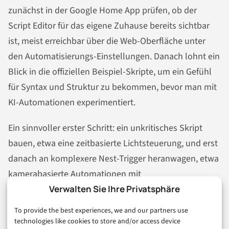
zunächst in der Google Home App prüfen, ob der
Script Editor für das eigene Zuhause bereits sichtbar
ist, meist erreichbar über die Web-Oberfläche unter
den Automatisierungs-Einstellungen. Danach lohnt ein
Blick in die offiziellen Beispiel-Skripte, um ein Gefühl
für Syntax und Struktur zu bekommen, bevor man mit
KI-Automationen experimentiert.
Ein sinnvoller erster Schritt: ein unkritisches Skript
bauen, etwa eine zeitbasierte Lichtsteuerung, und erst
danach an komplexere Nest-Trigger heranwagen, etwa
kamerabasierte Automationen mit
Verwalten Sie Ihre Privatsphäre
Personenerkennung. Wer „Hilf mir programmieren“
testen möchte, sollte den generierten Code tatsächlich
To provide the best experiences, we and our partners use
lesen, statt ihn blind zu übernehmen – das dauert zwei
technologies like cookies to store and/or access device