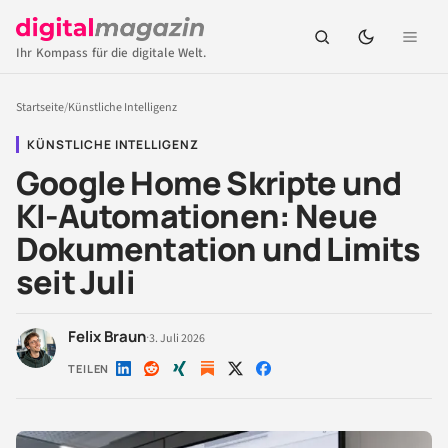
Ihr Kompass für die digitale Welt.
Startseite
/
Künstliche Intelligenz
KÜNSTLICHE INTELLIGENZ
Google Home Skripte und
KI-Automationen: Neue
Dokumentation und Limits
seit Juli
Felix Braun
·
3. Juli 2026
TEILEN
Auf
Auf
Auf
Auf
Auf
LinkedIn
Reddit
Xing
X
Facebook
teilen
teilen
teilen
teilen
teilen