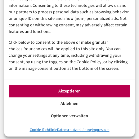
Sicherheit & Recht
information. Consenting to these technologies will allow us and
Digitalisierung
our partners to process personal data such as browsing behavior
Marketing
or unique IDs on this site and show (non-) personalized ads. Not
consenting or withdrawing consent, may adversely affect certain
features and functions.
Magazin
Click below to consent to the above or make granular
Unsere Redaktion
choices. Your choices will be applied to this site only. You can
Werbeformate & Media Kit
change your settings at any time, including withdrawing your
consent, by using the toggles on the Cookie Policy, or by clicking
Rechtliches
on the manage consent button at the bottom of the screen.
Impressum
Datenschutzerklärung (EU)
Akzeptieren
Cookie-Richtlinie (EU)
Haftungsausschluss
Ablehnen
Optionen verwalten
© 2026 digital-magazin.de — Alle Rechte vorbehalten.
Cookie-Richtlinie
Datenschutzerklärung
Impressum
Made with AI and care in Eberswalde.