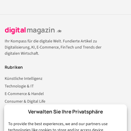
digital
magazin
.de
Ihr Kompass für die digitale Welt. Fundierte Artikel zu
Digitalisierung, KI, E-Commerce, FinTech und Trends der
digitalen Wirtschaft.
Rubriken
Künstliche Intelligenz
Technologie & IT
E-Commerce & Handel
Consumer & Digital Life
Marketing
Verwalten Sie Ihre Privatsphäre
Finanzen & FinTech
To provide the best experiences, we and our partners use
Business & Karriere
technologies like cookies to store and/or access device