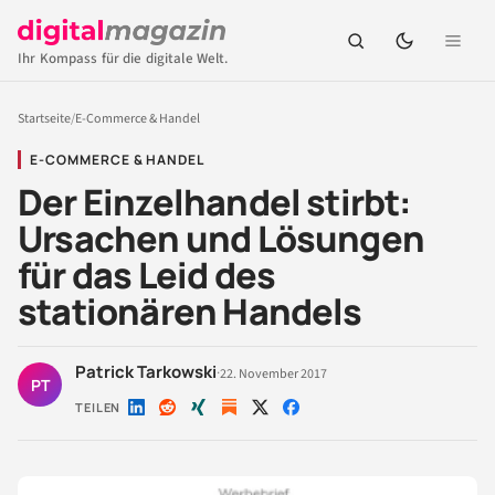
Ihr Kompass für die digitale Welt.
Startseite
/
E-Commerce & Handel
E-COMMERCE & HANDEL
Der Einzelhandel stirbt:
Ursachen und Lösungen
für das Leid des
stationären Handels
Patrick Tarkowski
·
22. November 2017
PT
TEILEN
Auf
Auf
Auf
Auf
Auf
LinkedIn
Reddit
Xing
X
Facebook
teilen
teilen
teilen
teilen
teilen