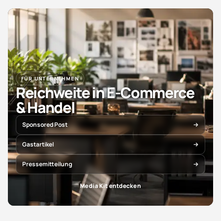
FÜR UNTERNEHMEN
Reichweite in E-Commerce
& Handel
Sponsored Post
Gastartikel
Pressemitteilung
Media Kit entdecken