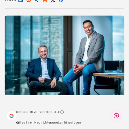
Auf
Auf
Auf
Auf
Auf
LinkedIn
Reddit
Xing
X
Facebook
teilen
teilen
teilen
teilen
teilen
GOOGLE · BEVORZUGTE QUELLE
Warum lohnt sich das?
dm
zu Ihren Nachrichtenquellen hinzufügen