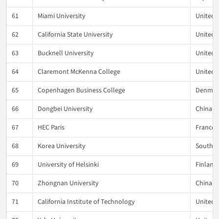
61
Miami University
United 
62
California State University
United 
63
Bucknell University
United 
64
Claremont McKenna College
United 
65
Copenhagen Business College
Denmar
66
Dongbei University
China
67
HEC Paris
France
68
Korea University
South K
69
University of Helsinki
Finland
70
Zhongnan University
China
71
California Institute of Technology
United 