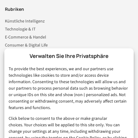
Rubriken
Künstliche Intelligenz
Technologie & IT
E-Commerce & Handel
Consumer & Digital Life
Marketing
Verwalten Sie Ihre Privatsphäre
Finanzen & FinTech
To provide the best experiences, we and our partners use
Business & Karriere
technologies like cookies to store and/or access device
Sicherheit & Recht
information. Consenting to these technologies will allow us and
Digitalisierung
our partners to process personal data such as browsing behavior
Marketing
or unique IDs on this site and show (non-) personalized ads. Not
consenting or withdrawing consent, may adversely affect certain
features and functions.
Magazin
Click below to consent to the above or make granular
Unsere Redaktion
choices. Your choices will be applied to this site only. You can
Werbeformate & Media Kit
change your settings at any time, including withdrawing your