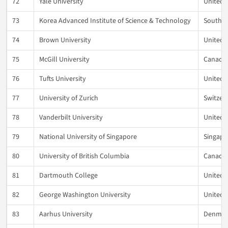
72
Yale University
United 
73
Korea Advanced Institute of Science & Technology
South K
74
Brown University
United 
75
McGill University
Canada
76
Tufts University
United 
77
University of Zurich
Switzer
78
Vanderbilt University
United 
79
National University of Singapore
Singapo
80
University of British Columbia
Canada
81
Dartmouth College
United 
82
George Washington University
United 
83
Aarhus University
Denmar