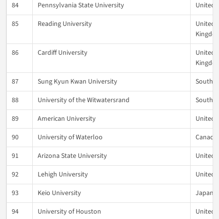
84
Pennsylvania State University
United 
85
Reading University
United
Kingdo
86
Cardiff University
United
Kingdo
87
Sung Kyun Kwan University
South K
88
University of the Witwatersrand
South Af
89
American University
United 
90
University of Waterloo
Canada
91
Arizona State University
United 
92
Lehigh University
United 
93
Keio University
Japan
94
University of Houston
United 