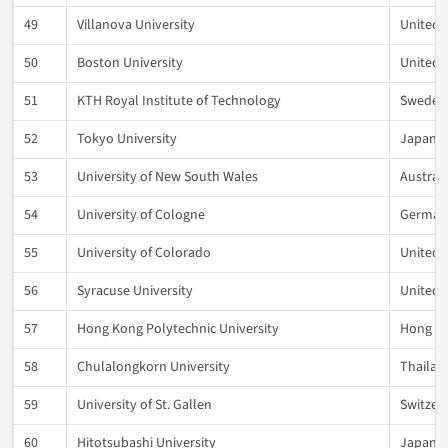
49
Villanova University
United 
50
Boston University
United 
51
KTH Royal Institute of Technology
Sweden
52
Tokyo University
Japan
53
University of New South Wales
Australi
54
University of Cologne
German
55
University of Colorado
United 
56
Syracuse University
United 
57
Hong Kong Polytechnic University
Hong K
58
Chulalongkorn University
Thailan
59
University of St. Gallen
Switzer
60
Hitotsubashi University
Japan