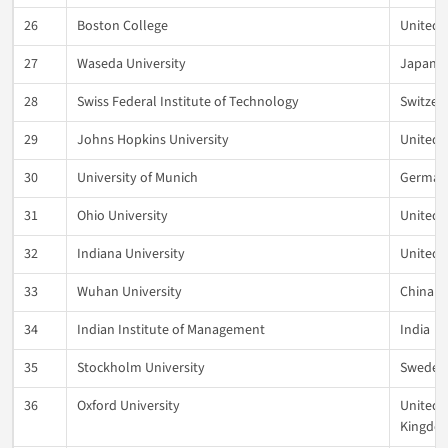
26
Boston College
United 
27
Waseda University
Japan
28
Swiss Federal Institute of Technology
Switzer
29
Johns Hopkins University
United 
30
University of Munich
German
31
Ohio University
United 
32
Indiana University
United 
33
Wuhan University
China
34
Indian Institute of Management
India
35
Stockholm University
Sweden
36
Oxford University
United
Kingdo