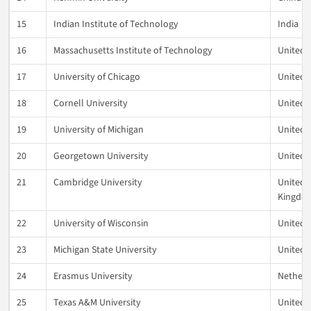
15
Indian Institute of Technology
India
16
Massachusetts Institute of Technology
United 
17
University of Chicago
United 
18
Cornell University
United 
19
University of Michigan
United 
20
Georgetown University
United 
21
Cambridge University
United
Kingdo
22
University of Wisconsin
United 
23
Michigan State University
United 
24
Erasmus University
Netherl
25
Texas A&M University
United 