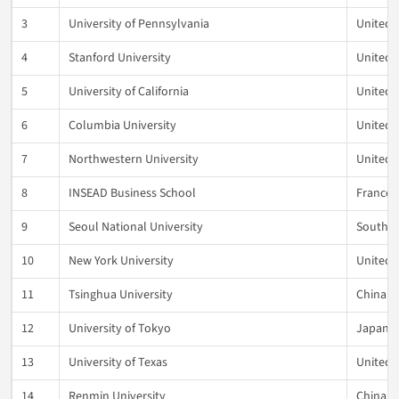
3
University of Pennsylvania
United 
4
Stanford University
United 
5
University of California
United 
6
Columbia University
United 
7
Northwestern University
United 
8
INSEAD Business School
France
9
Seoul National University
South K
10
New York University
United 
11
Tsinghua University
China
12
University of Tokyo
Japan
13
University of Texas
United 
14
Renmin University
China