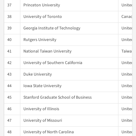
37
Princeton University
United 
38
University of Toronto
Canada
39
Georgia Institute of Technology
United 
40
Rutgers University
United 
41
National Taiwan University
Taiwan
42
University of Southern California
United 
43
Duke University
United 
44
Iowa State University
United 
45
Stanford Graduate School of Business
United 
46
University of Illinois
United 
47
University of Missouri
United 
48
University of North Carolina
United 