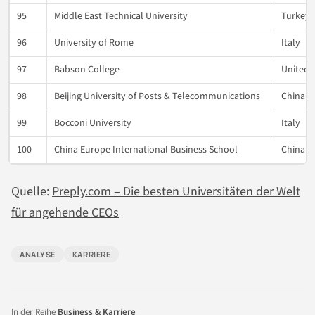
95
Middle East Technical University
Turkey
96
University of Rome
Italy
97
Babson College
United 
98
Beijing University of Posts & Telecommunications
China
99
Bocconi University
Italy
100
China Europe International Business School
China
Quelle:
Preply.com – Die besten Universitäten der Welt
für angehende CEOs
ANALYSE
KARRIERE
In der Reihe
Business & Karriere