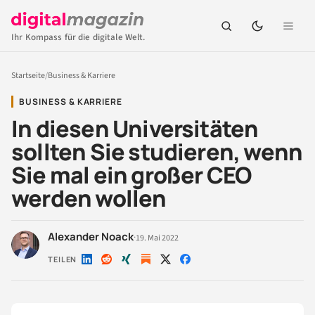
Ihr Kompass für die digitale Welt.
Startseite
/
Business & Karriere
BUSINESS & KARRIERE
In diesen Universitäten
sollten Sie studieren, wenn
Sie mal ein großer CEO
werden wollen
Alexander Noack
·
19. Mai 2022
TEILEN
Auf
Auf
Auf
Auf
Auf
LinkedIn
Reddit
Xing
X
Facebook
teilen
teilen
teilen
teilen
teilen