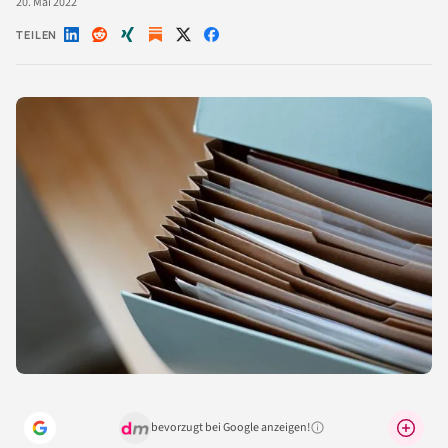
20. Mai 2022
TEILEN
Auf
Auf
Auf
Auf
Auf
LinkedIn
Reddit
Xing
X
Facebook
teilen
teilen
teilen
teilen
teilen
bevorzugt bei Google anzeigen!
Warum lohnt sich das?