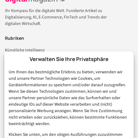
Ihr Kompass für die digitale Welt. Fundierte Artikel zu
Digitalisierung, KI, E-Commerce, FinTech und Trends der
digitalen Wirtschaft.
Rubriken
Künstliche Intelligenz
Technologie & IT
Verwalten Sie Ihre Privatsphäre
E-Commerce & Handel
Um Ihnen das bestmögliche Erlebnis zu bieten, verwenden wir
Consumer & Digital Life
und unsere Partner Technologien wie Cookies, um
Marketing
Geräteinformationen zu speichern und/oder darauf zuzugreifen.
Finanzen & FinTech
Wenn Sie diesen Technologien zustimmen, können wir und
unsere Partner persönliche Daten wie das Surfverhalten oder
Business & Karriere
eindeutige IDs auf dieser Website verarbeiten und (nicht)
Sicherheit & Recht
personalisierte Werbung anzeigen. Wenn Sie Ihre Zustimmung
Digitalisierung
nicht erteilen oder zurückziehen, können bestimmte Funktionen
Marketing
beeinträchtigt werden.
Klicken Sie unten, um den obigen Ausführungen zuzustimmen
Magazin