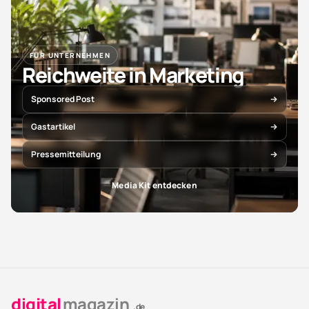
FÜR UNTERNEHMEN
Reichweite in Marketing
Sponsored Post
Gastartikel
Pressemitteilung
Media Kit entdecken
digital
magazin
.de