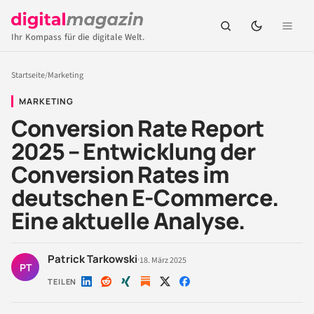
Ihr Kompass für die digitale Welt.
Startseite
/
Marketing
MARKETING
Conversion Rate Report
2025 – Entwicklung der
Conversion Rates im
deutschen E-Commerce.
Eine aktuelle Analyse.
Patrick Tarkowski
·
18. März 2025
PT
TEILEN
Auf
Auf
Auf
Auf
Auf
LinkedIn
Reddit
Xing
X
Facebook
teilen
teilen
teilen
teilen
teilen