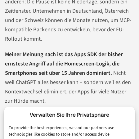
anderen: Die Pause ist keine Niederlage, sondern ein
Zeitfenster. Unternehmen in Deutschland, Österreich
und der Schweiz können die Monate nutzen, um MCP-
kompatible Backends zu entwickeln, bevor der EU-
Rollout kommt.
Meiner Meinung nach ist das Apps SDK der bisher
ernsteste Angriff auf die Homescreen-Logik, die
Smartphones seit über 15 Jahren dominiert.
Nicht
weil ChatGPT alles besser kann – sondern weil es den
Kontextwechsel eliminiert, der Apps für viele Nutzer
zur Hürde macht.
Verwalten Sie Ihre Privatsphäre
Die echte Frage ist nicht, ob der App Store stirbt. Die
Frage ist: Wer baut das bessere Ökosystem schneller?
To provide the best experiences, we and our partners use
technologies like cookies to store and/or access device