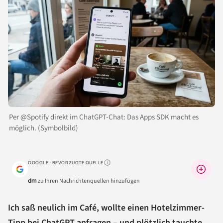
Per @Spotify direkt im ChatGPT-Chat: Das Apps SDK macht es
möglich. (Symbolbild)
GOOGLE · BEVORZUGTE QUELLE
Warum lohnt sich das?
dm
zu Ihren Nachrichtenquellen hinzufügen
Ich saß neulich im Café, wollte einen Hotelzimmer-
Tipp bei ChatGPT anfragen – und plötzlich tauchte