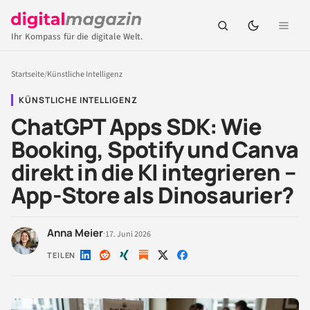
Ihr Kompass für die digitale Welt.
Startseite
/
Künstliche Intelligenz
KÜNSTLICHE INTELLIGENZ
ChatGPT Apps SDK: Wie
Booking, Spotify und Canva
direkt in die KI integrieren –
App-Store als Dinosaurier?
Anna Meier
·
17. Juni 2026
TEILEN
Auf
Auf
Auf
Auf
Auf
LinkedIn
Reddit
Xing
X
Facebook
teilen
teilen
teilen
teilen
teilen