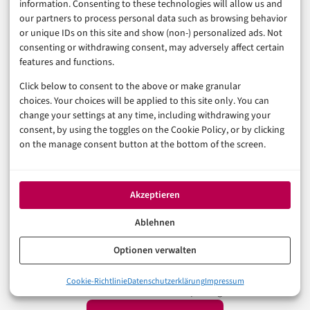
information. Consenting to these technologies will allow us and
AGENTIC AI
API
CHATGPT
our partners to process personal data such as browsing behavior
or unique IDs on this site and show (non-) personalized ads. Not
consenting or withdrawing consent, may adversely affect certain
features and functions.
In der Reihe
Künstliche Intelligenz
Click below to consent to the above or make granular
choices. Your choices will be applied to this site only. You can
VORHERIGER ARTIKEL
change your settings at any time, including withdrawing your
AI Act Sanktionen: Enforcement-Cases und
Bußgelder im Überblick
consent, by using the toggles on the Cookie Policy, or by clicking
on the manage consent button at the bottom of the screen.
NÄCHSTER ARTIKEL
Retourenquoten explodieren: Wie Seller mit
Akzeptieren
Retouren-KI gegensteuern
Ablehnen
Optionen verwalten
Was halten Sie von dem Thema? Hier können Sie mit anderen
Cookie-Richtlinie
Datenschutzerklärung
Impressum
Leserinnen und Lesern ins Gespräch gehen.