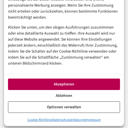
Sicherheit & Recht
personalisierte Werbung anzeigen. Wenn Sie Ihre Zustimmung
Digitalisierung
nicht erteilen oder zurückziehen, können bestimmte Funktionen
Marketing
beeinträchtigt werden.
Klicken Sie unten, um den obigen Ausführungen zuzustimmen
Magazin
oder eine detaillierte Auswahl zu treffen. Ihre Auswahl wird nur
auf diese Website angewendet. Sie können Ihre Einstellungen
Unsere Redaktion
jederzeit ändern, einschließlich des Widerrufs Ihrer Zustimmung,
Werbeformate & Media Kit
indem Sie die Schalter auf der Cookie-Richtlinie verwenden oder
indem Sie auf die Schaltfläche „Zustimmung verwalten“ am
Rechtliches
unteren Bildschirmrand klicken.
Impressum
Datenschutzerklärung (EU)
Akzeptieren
Cookie-Richtlinie (EU)
Haftungsausschluss
Ablehnen
Optionen verwalten
© 2026 digital-magazin.de — Alle Rechte vorbehalten.
Cookie-Richtlinie
Datenschutzerklärung
Impressum
Made with AI and care in Eberswalde.