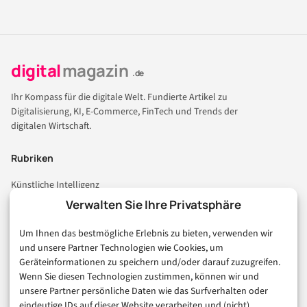
digital
magazin
.de
Ihr Kompass für die digitale Welt. Fundierte Artikel zu
Digitalisierung, KI, E-Commerce, FinTech und Trends der
digitalen Wirtschaft.
Rubriken
Künstliche Intelligenz
Technologie & IT
Verwalten Sie Ihre Privatsphäre
E-Commerce & Handel
Um Ihnen das bestmögliche Erlebnis zu bieten, verwenden wir
Consumer & Digital Life
und unsere Partner Technologien wie Cookies, um
Marketing
Geräteinformationen zu speichern und/oder darauf zuzugreifen.
Finanzen & FinTech
Wenn Sie diesen Technologien zustimmen, können wir und
unsere Partner persönliche Daten wie das Surfverhalten oder
Business & Karriere
eindeutige IDs auf dieser Website verarbeiten und (nicht)