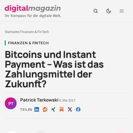
Ihr Kompass für die digitale Welt.
Startseite
/
Finanzen & FinTech
FINANZEN & FINTECH
Bitcoins und Instant
Payment – Was ist das
Zahlungsmittel der
Zukunft?
Patrick Tarkowski
·
8. Mai 2017
PT
TEILEN
Auf
Auf
Auf
Auf
Auf
LinkedIn
Reddit
Xing
X
Facebook
teilen
teilen
teilen
teilen
teilen