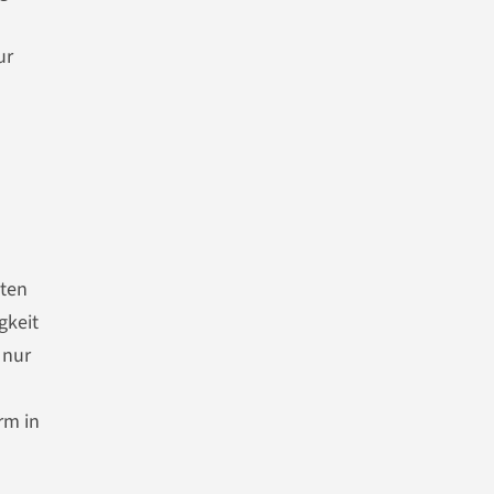
ur
uten
gkeit
 nur
rm in