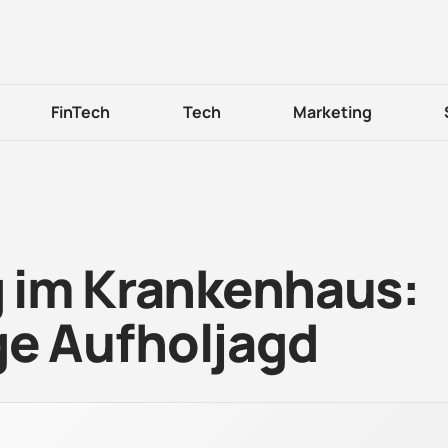
FinTech
Tech
Marketing
g im Krankenhaus:
ge Aufholjagd