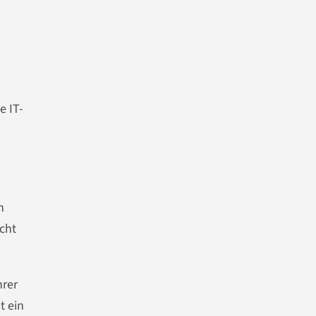
e IT-
n
cht
hrer
t ein