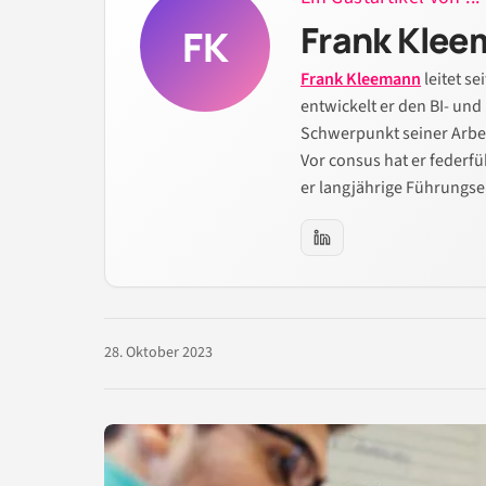
Frank Kle
FK
Frank Kleemann
leitet se
entwickelt er den BI- und
Schwerpunkt seiner Arbei
Vor consus hat er federf
er langjährige Führungse
28. Oktober 2023