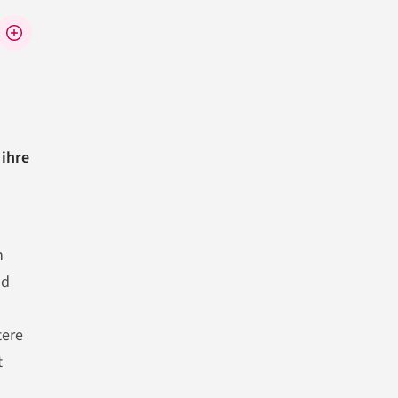
 ihre
n
nd
tere
t