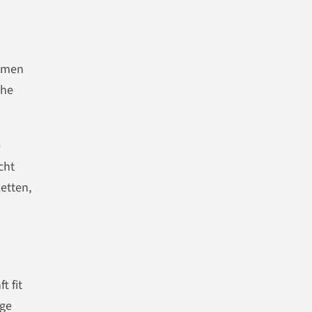
ahmen
che
e
cht
etten,
t fit
ige