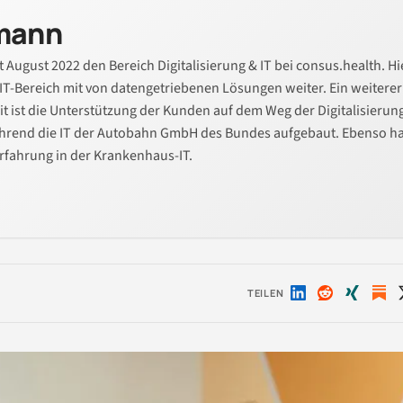
emann
it August 2022 den Bereich Digitalisierung & IT bei consus.health. Hi
 IT-Bereich mit von datengetriebenen Lösungen weiter. Ein weiterer
t ist die Unterstützung der Kunden auf dem Weg der Digitalisierun
ührend die IT der Autobahn GmbH des Bundes aufgebaut. Ebenso ha
rfahrung in der Krankenhaus-IT.
TEILEN
Auf
Auf
Auf
LinkedIn
Reddit
Xing
teilen
teilen
teilen