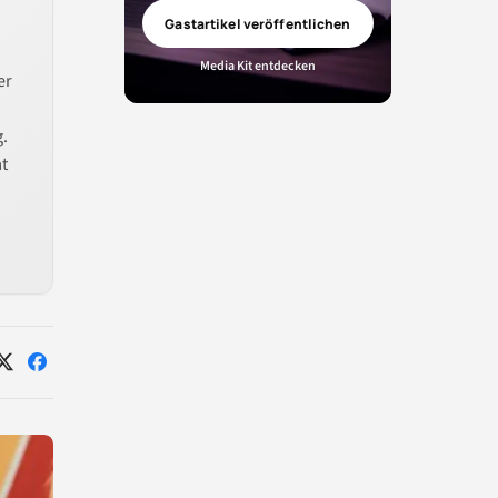
Gastartikel veröffentlichen
Media Kit entdecken
er
g.
t
Auf
Auf
X
Facebook
teilen
teilen