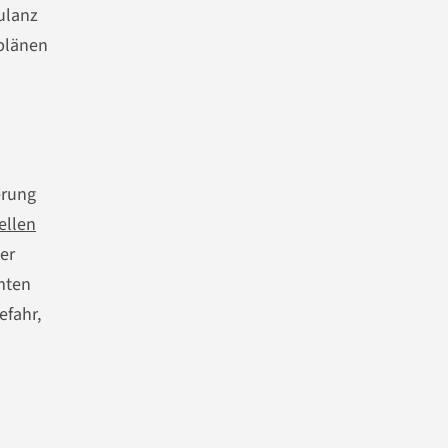
bulanz
splänen
erung
ellen
er
mten
efahr,