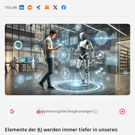
TEILEN
Auf
Auf
Auf
Auf
Auf
LinkedIn
Reddit
Xing
X
Facebook
teilen
teilen
teilen
teilen
teilen
bevorzugt bei Google anzeigen!
Warum lohnt sich das?
Elemente der
KI
werden immer tiefer in unseren