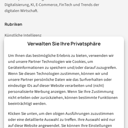
Digitalisierung, KI, E-Commerce, FinTech und Trends der
digitalen Wirtschaft.
Rubriken
Künstliche Intelligenz
Technologie & IT
Verwalten Sie Ihre Privatsphäre
E-Commerce & Handel
Um Ihnen das bestmögliche Erlebnis zu bieten, verwenden wir
Consumer & Digital Life
und unsere Partner Technologien wie Cookies, um
Marketing
Geräteinformationen zu speichern und/oder darauf zuzugreifen.
Finanzen & FinTech
Wenn Sie diesen Technologien zustimmen, können wir und
unsere Partner persönliche Daten wie das Surfverhalten oder
Business & Karriere
eindeutige IDs auf dieser Website verarbeiten und (nicht)
Sicherheit & Recht
personalisierte Werbung anzeigen. Wenn Sie Ihre Zustimmung
Digitalisierung
nicht erteilen oder zurückziehen, können bestimmte Funktionen
Marketing
beeinträchtigt werden.
Klicken Sie unten, um den obigen Ausführungen zuzustimmen
Magazin
oder eine detaillierte Auswahl zu treffen. Ihre Auswahl wird nur
auf diese Website angewendet. Sie können Ihre Einstellungen
Unsere Redaktion