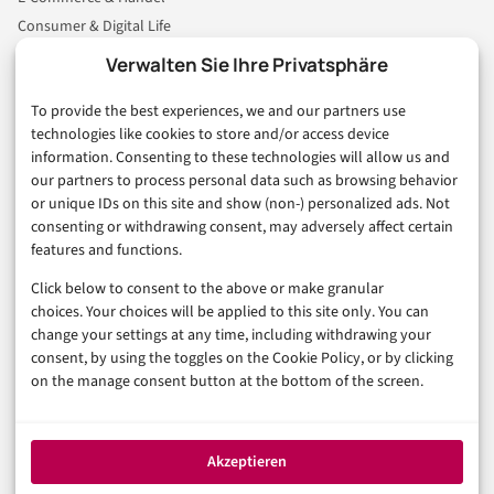
Consumer & Digital Life
Marketing
Verwalten Sie Ihre Privatsphäre
Finanzen & FinTech
To provide the best experiences, we and our partners use
Business & Karriere
technologies like cookies to store and/or access device
Sicherheit & Recht
information. Consenting to these technologies will allow us and
Digitalisierung
our partners to process personal data such as browsing behavior
Marketing
or unique IDs on this site and show (non-) personalized ads. Not
consenting or withdrawing consent, may adversely affect certain
features and functions.
Magazin
Click below to consent to the above or make granular
Unsere Redaktion
choices. Your choices will be applied to this site only. You can
Werbeformate & Media Kit
change your settings at any time, including withdrawing your
consent, by using the toggles on the Cookie Policy, or by clicking
Rechtliches
on the manage consent button at the bottom of the screen.
Impressum
Datenschutzerklärung (EU)
Akzeptieren
Cookie-Richtlinie (EU)