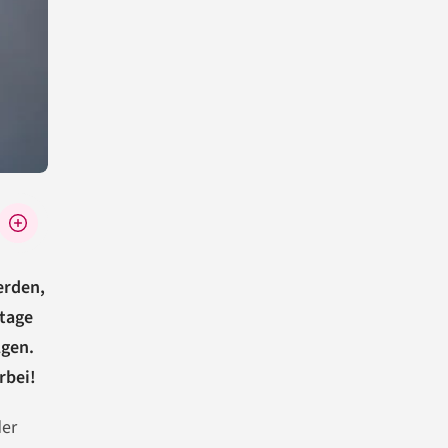
erden,
tage
lgen.
rbei!
der