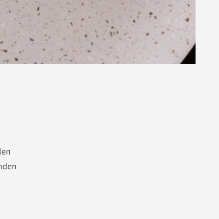
len
enden