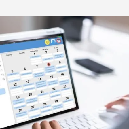
LinkedIn
Reddit
Xing
teilen
teilen
teilen