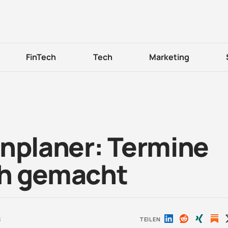
FinTech
Tech
Marketing
inplaner: Termine
ch gemacht
3
TEILEN
Auf
Auf
Auf