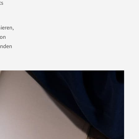
ts
ieren,
von
enden