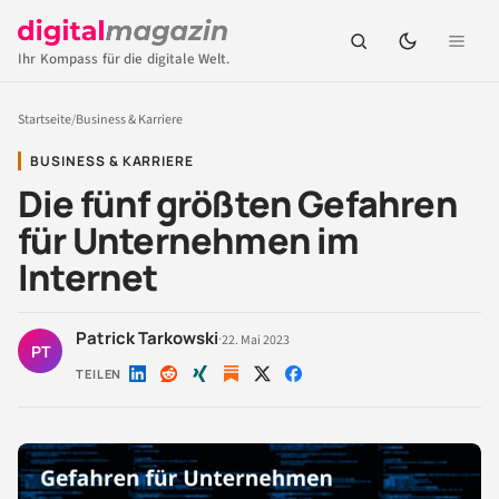
Ihr Kompass für die digitale Welt.
Startseite
/
Business & Karriere
BUSINESS & KARRIERE
Die fünf größten Gefahren
für Unternehmen im
Internet
Patrick Tarkowski
·
22. Mai 2023
PT
TEILEN
Auf
Auf
Auf
Auf
Auf
LinkedIn
Reddit
Xing
X
Facebook
teilen
teilen
teilen
teilen
teilen