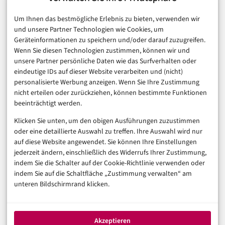
E-Commerce & Handel
Um Ihnen das bestmögliche Erlebnis zu bieten, verwenden wir
Consumer & Digital Life
und unsere Partner Technologien wie Cookies, um
Marketing
Geräteinformationen zu speichern und/oder darauf zuzugreifen.
Finanzen & FinTech
Wenn Sie diesen Technologien zustimmen, können wir und
unsere Partner persönliche Daten wie das Surfverhalten oder
Business & Karriere
eindeutige IDs auf dieser Website verarbeiten und (nicht)
Sicherheit & Recht
personalisierte Werbung anzeigen. Wenn Sie Ihre Zustimmung
Digitalisierung
nicht erteilen oder zurückziehen, können bestimmte Funktionen
Marketing
beeinträchtigt werden.
Klicken Sie unten, um den obigen Ausführungen zuzustimmen
Magazin
oder eine detaillierte Auswahl zu treffen. Ihre Auswahl wird nur
auf diese Website angewendet. Sie können Ihre Einstellungen
Unsere Redaktion
jederzeit ändern, einschließlich des Widerrufs Ihrer Zustimmung,
Werbeformate & Media Kit
indem Sie die Schalter auf der Cookie-Richtlinie verwenden oder
indem Sie auf die Schaltfläche „Zustimmung verwalten“ am
Rechtliches
unteren Bildschirmrand klicken.
Impressum
Datenschutzerklärung (EU)
Akzeptieren