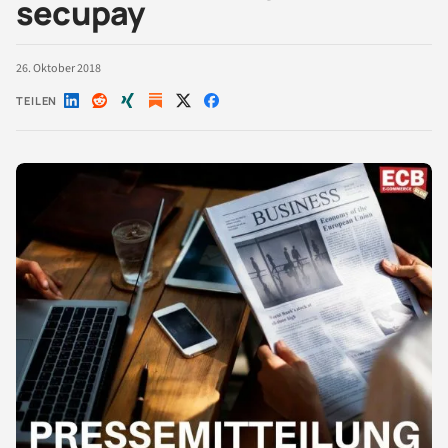
secupay
26. Oktober 2018
TEILEN
Auf
Auf
Auf
Auf
Auf
LinkedIn
Reddit
Xing
X
Facebook
teilen
teilen
teilen
teilen
teilen