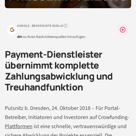
GOOGLE · BEVORZUGTE QUELLE
Warum lohnt sich das?
dm
zu Ihren Nachrichtenquellen hinzufügen
Payment-Dienstleister
übernimmt komplette
Zahlungsabwicklung und
Treuhandfunktion
Pulsnitz b. Dresden, 24. Oktober 2018 – Für Portal-
Betreiber, Initiatoren und Investoren auf Crowfunding-
Plattformen
ist eine schnelle, vertrauenswürdige und
sichere Abwicklung der Projekte essenziell. Die