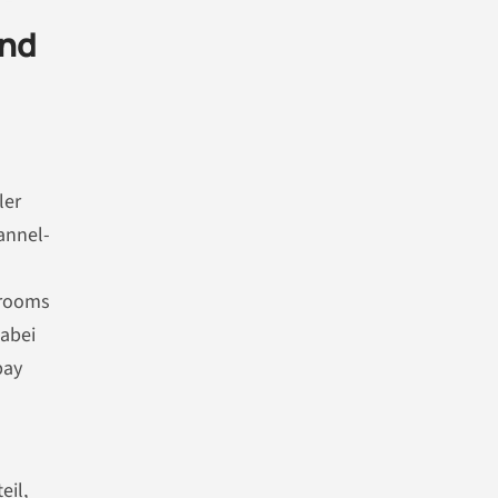
und
ler
annel-
wrooms
dabei
pay
eil,