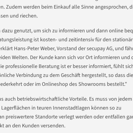
en. Zudem werden beim Einkauf alle Sinne angesprochen, d
ssen und riechen.
h dazu genutzt, um sich zu informieren und dann online b
tungsleistung ist kosten- und zeitintensiv für den stationä
erklärt Hans-Peter Weber, Vorstand der secupay AG, und fährt
iden Welten. Der Kunde kann sich vor Ort informieren und 
 professionelle Beratung ist er besser informiert, fühlt sic
nliche Verbindung zu dem Geschäft hergestellt, so dass di
wiederkehrt oder im Onlineshop des Showrooms bestellt.”
s auch betriebswirtschaftliche Vorteile. Es muss von jedem
 Lagerflächen in teuren Innenstadtlagen können so zu
n preiswertere Standorte verlegt werden oder entfallen ga
rekt an den Kunden versenden.