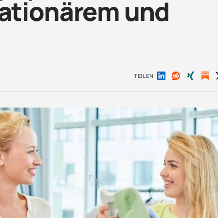
tationärem und
TEILEN
Auf
Auf
Auf
LinkedIn
Reddit
Xing
teilen
teilen
teilen