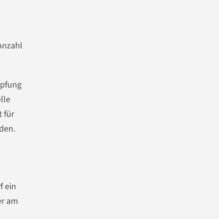
Anzahl
üpfung
lle
 für
rden.
f ein
er am