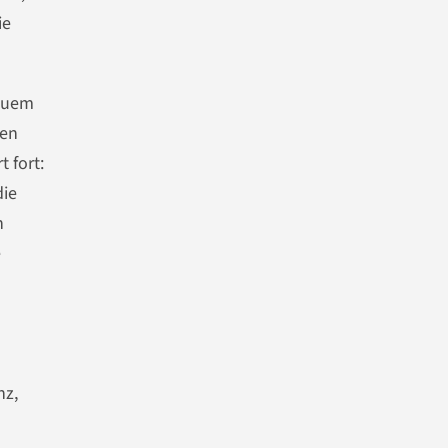
ie
equem
ren
 fort:
die
h
e
nz,