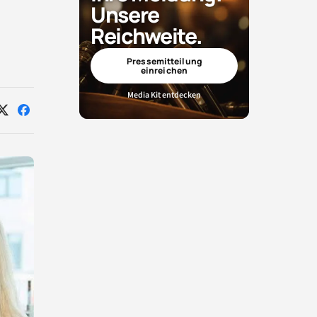
Unsere
Reichweite.
Pressemitteilung
einreichen
Media Kit entdecken
Auf
Auf
X
Facebook
teilen
teilen