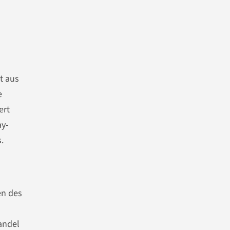
t aus
e
ert
ay-
.
en des
andel