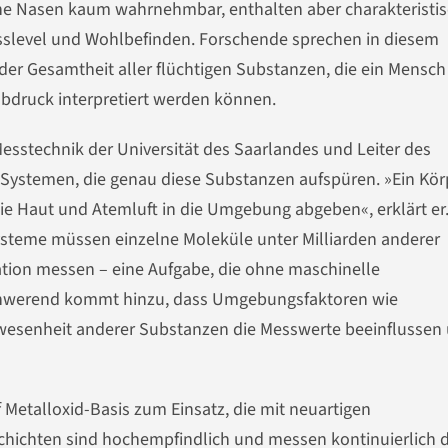
he Nasen kaum wahrnehmbar, enthalten aber charakteristi
sslevel und Wohlbefinden. Forschende sprechen in diesem
 Gesamtheit aller flüchtigen Substanzen, die ein Mensch
abdruck interpretiert werden können.
 Messtechnik der Universität des Saarlandes und Leiter des
n Systemen, die genau diese Substanzen aufspüren. »Ein Kör
e Haut und Atemluft in die Umgebung abgeben«, erklärt er.
Systeme müssen einzelne Moleküle unter Milliarden anderer
ration messen – eine Aufgabe, die ohne maschinelle
chwerend kommt hinzu, dass Umgebungsfaktoren wie
nwesenheit anderer Substanzen die Messwerte beeinflussen
Metalloxid-Basis zum Einsatz, die mit neuartigen
chichten sind hochempfindlich und messen kontinuierlich d