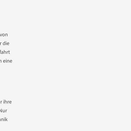
 von
r die
fahrt
n eine
r ihre
 Nur
hnik