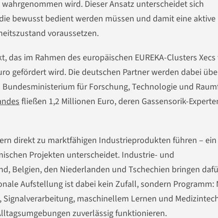
aum wahrgenommen wird. Dieser Ansatz unterscheidet sich
 die bewusst bedient werden müssen und damit eine aktive
eitszustand voraussetzen.
kt, das im Rahmen des europäischen EUREKA-Clusters Xecs
uro gefördert wird. Die deutschen Partner werden dabei übe
 Bundesministerium für Forschung, Technologie und Raum
landes
fließen 1,2 Millionen Euro, deren Gassensorik-Experte
ern direkt zu marktfähigen Industrieprodukten führen – ein
ischen Projekten unterscheidet. Industrie- und
nd, Belgien, den Niederlanden und Tschechien bringen dafü
onale Aufstellung ist dabei kein Zufall, sondern Programm:
k, Signalverarbeitung, maschinellem Lernen und Medizintec
 Alltagsumgebungen zuverlässig funktionieren.