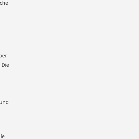
sche
per
 Die
 und
ie