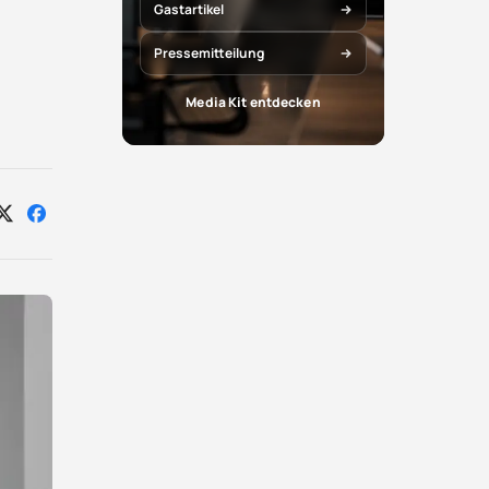
Gastartikel
Pressemitteilung
Media Kit entdecken
Auf
Auf
X
Facebook
teilen
teilen