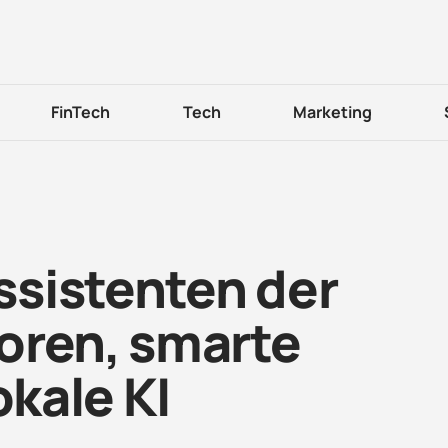
FinTech
Tech
Marketing
sistenten der
oren, smarte
okale KI