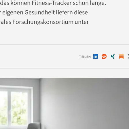
 das können Fitness-Tracker schon lange.
 eigenen Gesundheit liefern diese
onales Forschungskonsortium unter
TEILEN
Auf
Auf
Auf
LinkedIn
Reddit
Xing
teilen
teilen
teilen