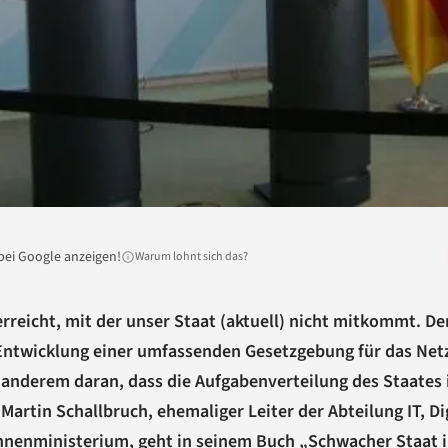
bei Google anzeigen!
Warum lohnt sich das?
rreicht, mit der unser Staat (aktuell) nicht mitkommt. De
e Entwicklung einer umfassenden Gesetzgebung für das Net
r anderem daran, dass die Aufgabenverteilung des Staates 
. Martin Schallbruch, ehemaliger Leiter der Abteilung IT, Di
nnenministerium, geht in seinem Buch „Schwacher Staat 