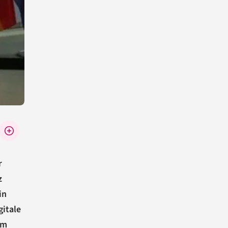
r
z
in
gitale
im