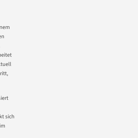
einem
en
.
eitet
tuell
itt,
iert
kt sich
 im