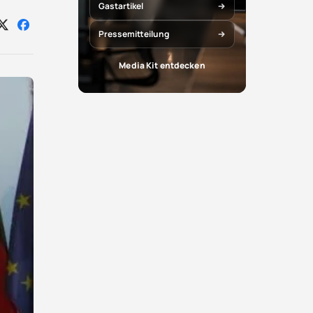
Gastartikel
Auf
Auf
Pressemitteilung
X
Facebook
teilen
teilen
Media Kit entdecken