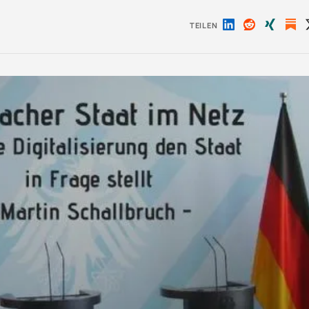
TEILEN
Auf
Auf
Auf
LinkedIn
Reddit
Xing
teilen
teilen
teilen