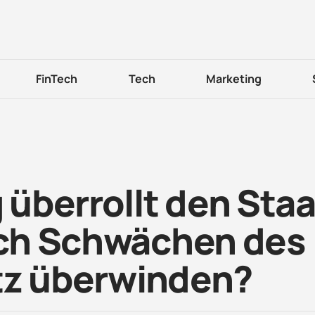
FinTech
Tech
Marketing
g überrollt den Staa
sich Schwächen des
tz überwinden?