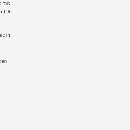
d mit
nd 90
ie in
rden