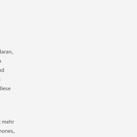
daran,
n
nd
n
diese
ht mehr
hones,