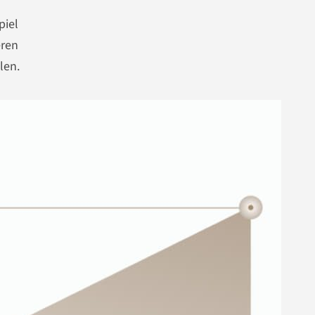
piel
eren
len.