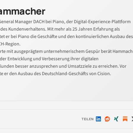
Hammacher
neral Manager DACH bei Piano, der Digital-Experience-Plattform
des Kundenverhaltens. Mit mehr als 25 Jahren Erfahrung als
tet er bei Piano die Geschäfte und den kontinuierlichen Ausbau des
CH-Region.
rte mit ausgeprägtem unternehmerischem Gespür berät Hammach
er Entwicklung und Verbesserung ihrer digitalen
Kunden besser anzusprechen und Umsatzziele zu erreichen. Vor
tete er den Ausbau des Deutschland-Geschäfts von Cision.
TEILEN
Auf
Auf
Auf
LinkedIn
Reddit
Xing
teilen
teilen
teilen