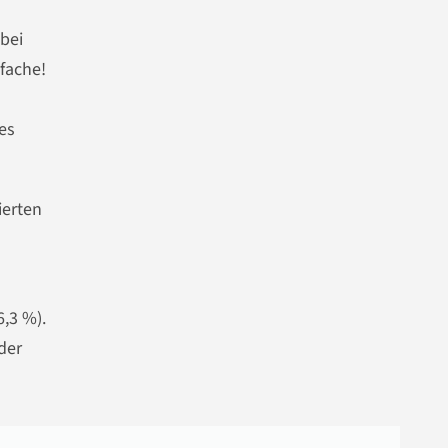
 bei
fache!
es
ierten
6,3 %).
der