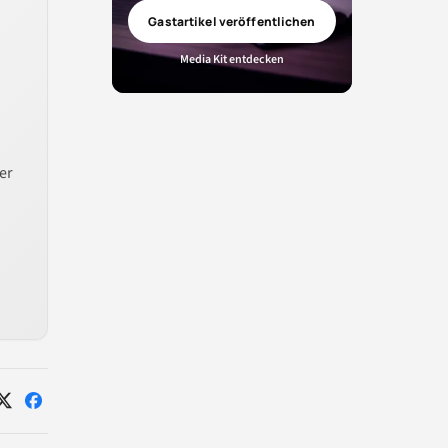
Gastartikel veröffentlichen
Media Kit entdecken
er
Auf
Auf
X
Facebook
teilen
teilen