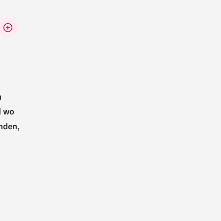
m
d wo
nden,