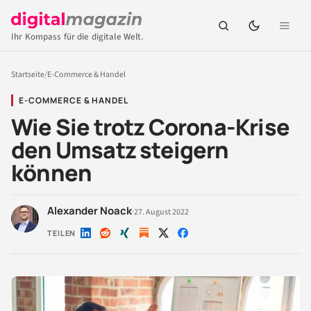
Ihr Kompass für die digitale Welt.
Startseite
/
E-Commerce & Handel
E-COMMERCE & HANDEL
Wie Sie trotz Corona-Krise
den Umsatz steigern
können
Alexander Noack
·
27. August 2022
TEILEN
Auf
Auf
Auf
Auf
Auf
LinkedIn
Reddit
Xing
X
Facebook
teilen
teilen
teilen
teilen
teilen