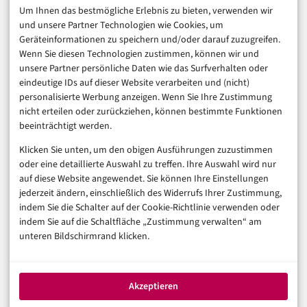
Um Ihnen das bestmögliche Erlebnis zu bieten, verwenden wir
Consumer & Digital Life
und unsere Partner Technologien wie Cookies, um
Marketing
Geräteinformationen zu speichern und/oder darauf zuzugreifen.
Finanzen & FinTech
Wenn Sie diesen Technologien zustimmen, können wir und
unsere Partner persönliche Daten wie das Surfverhalten oder
Business & Karriere
eindeutige IDs auf dieser Website verarbeiten und (nicht)
Sicherheit & Recht
personalisierte Werbung anzeigen. Wenn Sie Ihre Zustimmung
Digitalisierung
nicht erteilen oder zurückziehen, können bestimmte Funktionen
Marketing
beeinträchtigt werden.
Klicken Sie unten, um den obigen Ausführungen zuzustimmen
Magazin
oder eine detaillierte Auswahl zu treffen. Ihre Auswahl wird nur
auf diese Website angewendet. Sie können Ihre Einstellungen
Unsere Redaktion
jederzeit ändern, einschließlich des Widerrufs Ihrer Zustimmung,
Werbeformate & Media Kit
indem Sie die Schalter auf der Cookie-Richtlinie verwenden oder
indem Sie auf die Schaltfläche „Zustimmung verwalten“ am
Rechtliches
unteren Bildschirmrand klicken.
Impressum
Datenschutzerklärung (EU)
Akzeptieren
Cookie-Richtlinie (EU)