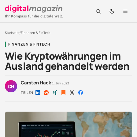
Ihr Kompass für die digitale Welt.
Startseite
/
Finanzen & FinTech
FINANZEN & FINTECH
Wie Kryptowährungen im
Ausland gehandelt werden
Carsten Hack
·
1. Juli 2022
CH
TEILEN
Auf
Auf
Auf
Auf
Auf
LinkedIn
Reddit
Xing
X
Facebook
teilen
teilen
teilen
teilen
teilen