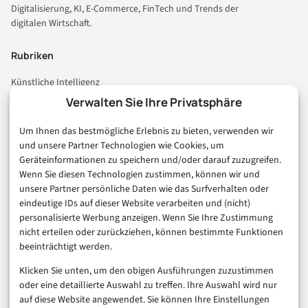
Digitalisierung, KI, E-Commerce, FinTech und Trends der
digitalen Wirtschaft.
Rubriken
Künstliche Intelligenz
Technologie & IT
Verwalten Sie Ihre Privatsphäre
E-Commerce & Handel
Um Ihnen das bestmögliche Erlebnis zu bieten, verwenden wir
Consumer & Digital Life
und unsere Partner Technologien wie Cookies, um
Marketing
Geräteinformationen zu speichern und/oder darauf zuzugreifen.
Finanzen & FinTech
Wenn Sie diesen Technologien zustimmen, können wir und
unsere Partner persönliche Daten wie das Surfverhalten oder
Business & Karriere
eindeutige IDs auf dieser Website verarbeiten und (nicht)
Sicherheit & Recht
personalisierte Werbung anzeigen. Wenn Sie Ihre Zustimmung
Digitalisierung
nicht erteilen oder zurückziehen, können bestimmte Funktionen
Marketing
beeinträchtigt werden.
Klicken Sie unten, um den obigen Ausführungen zuzustimmen
Magazin
oder eine detaillierte Auswahl zu treffen. Ihre Auswahl wird nur
auf diese Website angewendet. Sie können Ihre Einstellungen
Unsere Redaktion