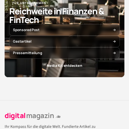
FÜR UNTERNEHMEN
Reichweite in Finanzen &
FinTech
Sponsored Post
Gastartikel
Pressemitteilung
Media Kit entdecken
digital
magazin
.de
Ihr Kompass für die digitale Welt. Fundierte Artikel zu