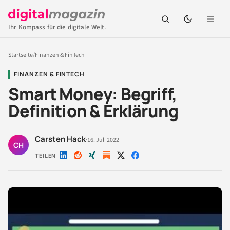
Ihr Kompass für die digitale Welt.
Startseite
/
Finanzen & FinTech
FINANZEN & FINTECH
Smart Money: Begriff,
Definition & Erklärung
Carsten Hack
·
16. Juli 2022
CH
TEILEN
Auf
Auf
Auf
Auf
Auf
LinkedIn
Reddit
Xing
X
Facebook
teilen
teilen
teilen
teilen
teilen