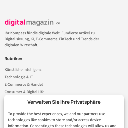
digital
magazin
.de
Ihr Kompass für die digitale Welt. Fundierte Artikel zu
Digitalisierung, KI, E-Commerce, FinTech und Trends der
digitalen Wirtschaft.
Rubriken
Künstliche Intelligenz
Technologie & IT
E-Commerce & Handel
Consumer & Digital Life
Marketing
Verwalten Sie Ihre Privatsphäre
Finanzen & FinTech
To provide the best experiences, we and our partners use
Business & Karriere
technologies like cookies to store and/or access device
Sicherheit & Recht
information. Consenting to these technologies will allow us and