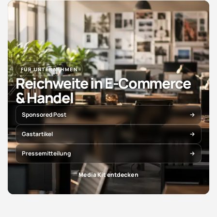
FÜR UNTERNEHMEN
Reichweite in E-Commerce
& Handel
Sponsored Post
Gastartikel
Pressemitteilung
Media Kit entdecken