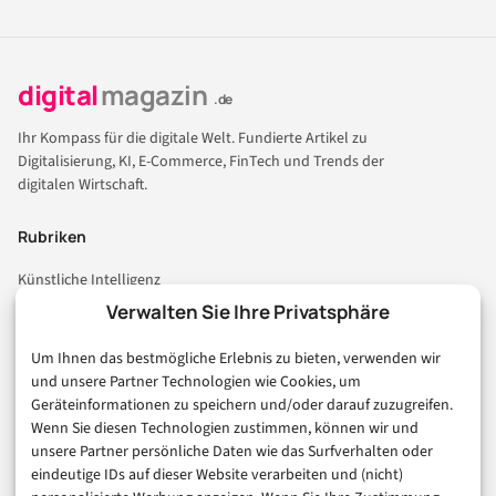
digital
magazin
.de
Ihr Kompass für die digitale Welt. Fundierte Artikel zu
Digitalisierung, KI, E-Commerce, FinTech und Trends der
digitalen Wirtschaft.
Rubriken
Künstliche Intelligenz
Technologie & IT
Verwalten Sie Ihre Privatsphäre
E-Commerce & Handel
Um Ihnen das bestmögliche Erlebnis zu bieten, verwenden wir
Consumer & Digital Life
und unsere Partner Technologien wie Cookies, um
Marketing
Geräteinformationen zu speichern und/oder darauf zuzugreifen.
Finanzen & FinTech
Wenn Sie diesen Technologien zustimmen, können wir und
unsere Partner persönliche Daten wie das Surfverhalten oder
Business & Karriere
eindeutige IDs auf dieser Website verarbeiten und (nicht)
Sicherheit & Recht