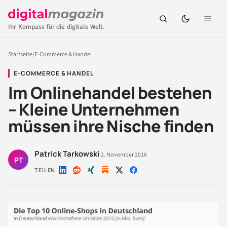
Ihr Kompass für die digitale Welt.
Startseite
/
E-Commerce & Handel
E-COMMERCE & HANDEL
Im Onlinehandel bestehen
– Kleine Unternehmen
müssen ihre Nische finden
Patrick Tarkowski
·
2. November 2016
PT
TEILEN
Auf
Auf
Auf
Auf
Auf
LinkedIn
Reddit
Xing
X
Facebook
teilen
teilen
teilen
teilen
teilen