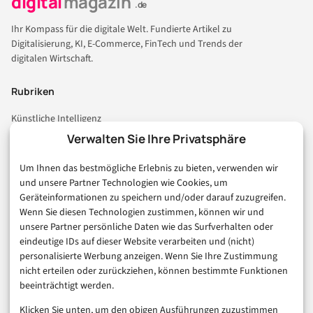
digital
magazin
.de
Ihr Kompass für die digitale Welt. Fundierte Artikel zu
Digitalisierung, KI, E-Commerce, FinTech und Trends der
digitalen Wirtschaft.
Rubriken
Künstliche Intelligenz
Technologie & IT
Verwalten Sie Ihre Privatsphäre
E-Commerce & Handel
Um Ihnen das bestmögliche Erlebnis zu bieten, verwenden wir
Consumer & Digital Life
und unsere Partner Technologien wie Cookies, um
Marketing
Geräteinformationen zu speichern und/oder darauf zuzugreifen.
Finanzen & FinTech
Wenn Sie diesen Technologien zustimmen, können wir und
unsere Partner persönliche Daten wie das Surfverhalten oder
Business & Karriere
eindeutige IDs auf dieser Website verarbeiten und (nicht)
Sicherheit & Recht
personalisierte Werbung anzeigen. Wenn Sie Ihre Zustimmung
Digitalisierung
nicht erteilen oder zurückziehen, können bestimmte Funktionen
Marketing
beeinträchtigt werden.
Klicken Sie unten, um den obigen Ausführungen zuzustimmen