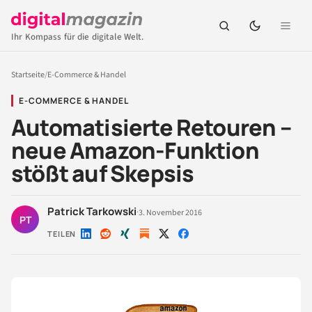
Ihr Kompass für die digitale Welt.
Startseite
/
E-Commerce & Handel
E-COMMERCE & HANDEL
Automatisierte Retouren –
neue Amazon-Funktion
stößt auf Skepsis
Patrick Tarkowski
·
3. November 2016
PT
TEILEN
Auf
Auf
Auf
Auf
Auf
LinkedIn
Reddit
Xing
X
Facebook
teilen
teilen
teilen
teilen
teilen