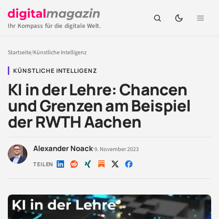
Ihr Kompass für die digitale Welt.
Startseite
/
Künstliche Intelligenz
KÜNSTLICHE INTELLIGENZ
KI in der Lehre: Chancen
und Grenzen am Beispiel
der RWTH Aachen
Alexander Noack
·
9. November 2023
TEILEN
Auf
Auf
Auf
Auf
Auf
LinkedIn
Reddit
Xing
X
Facebook
teilen
teilen
teilen
teilen
teilen