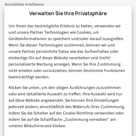
Künstliche Intelligenz
Technologie & IT
Verwalten Sie Ihre Privatsphäre
E-Commerce & Handel
Um Ihnen das bestmögliche Erlebnis zu bieten, verwenden wir
Consumer & Digital Life
und unsere Partner Technologien wie Cookies, um
Marketing
Geräteinformationen zu speichern und/oder darauf zuzugreifen.
Finanzen & FinTech
Wenn Sie diesen Technologien zustimmen, können wir und
unsere Partner persönliche Daten wie das Surfverhalten oder
Business & Karriere
eindeutige IDs auf dieser Website verarbeiten und (nicht)
Sicherheit & Recht
personalisierte Werbung anzeigen. Wenn Sie Ihre Zustimmung
Digitalisierung
nicht erteilen oder zurückziehen, können bestimmte Funktionen
Marketing
beeinträchtigt werden.
Klicken Sie unten, um den obigen Ausführungen zuzustimmen
Magazin
oder eine detaillierte Auswahl zu treffen. Ihre Auswahl wird nur
auf diese Website angewendet. Sie können Ihre Einstellungen
Unsere Redaktion
jederzeit ändern, einschließlich des Widerrufs Ihrer Zustimmung,
Werbeformate & Media Kit
indem Sie die Schalter auf der Cookie-Richtlinie verwenden oder
indem Sie auf die Schaltfläche „Zustimmung verwalten“ am
Rechtliches
unteren Bildschirmrand klicken.