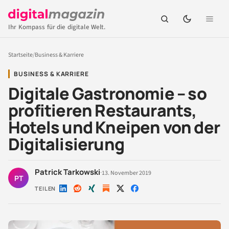
Ihr Kompass für die digitale Welt.
Startseite
/
Business & Karriere
BUSINESS & KARRIERE
Digitale Gastronomie – so
profitieren Restaurants,
Hotels und Kneipen von der
Digitalisierung
Patrick Tarkowski
·
13. November 2019
PT
TEILEN
Auf
Auf
Auf
Auf
Auf
LinkedIn
Reddit
Xing
X
Facebook
teilen
teilen
teilen
teilen
teilen