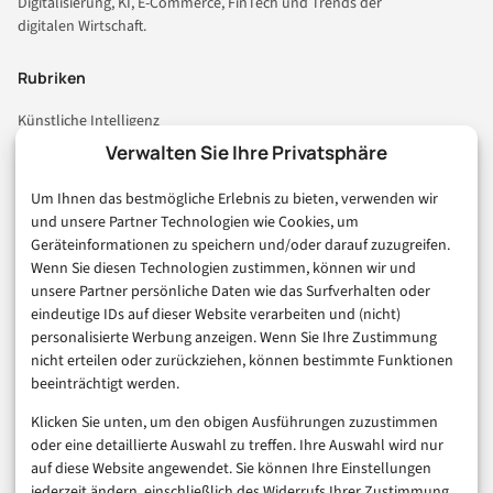
Digitalisierung, KI, E-Commerce, FinTech und Trends der
digitalen Wirtschaft.
Rubriken
Künstliche Intelligenz
Technologie & IT
Verwalten Sie Ihre Privatsphäre
E-Commerce & Handel
Um Ihnen das bestmögliche Erlebnis zu bieten, verwenden wir
Consumer & Digital Life
und unsere Partner Technologien wie Cookies, um
Marketing
Geräteinformationen zu speichern und/oder darauf zuzugreifen.
Finanzen & FinTech
Wenn Sie diesen Technologien zustimmen, können wir und
unsere Partner persönliche Daten wie das Surfverhalten oder
Business & Karriere
eindeutige IDs auf dieser Website verarbeiten und (nicht)
Sicherheit & Recht
personalisierte Werbung anzeigen. Wenn Sie Ihre Zustimmung
Digitalisierung
nicht erteilen oder zurückziehen, können bestimmte Funktionen
Marketing
beeinträchtigt werden.
Klicken Sie unten, um den obigen Ausführungen zuzustimmen
Magazin
oder eine detaillierte Auswahl zu treffen. Ihre Auswahl wird nur
auf diese Website angewendet. Sie können Ihre Einstellungen
Unsere Redaktion
jederzeit ändern, einschließlich des Widerrufs Ihrer Zustimmung,