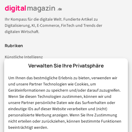
digital
magazin
.de
Ihr Kompass für die digitale Welt. Fundierte Artikel zu
Digitalisierung, KI, E-Commerce, FinTech und Trends der
digitalen Wirtschaft.
Rubriken
Künstliche Intelligenz
Technologie & IT
Verwalten Sie Ihre Privatsphäre
E-Commerce & Handel
Um Ihnen das bestmögliche Erlebnis zu bieten, verwenden wir
Consumer & Digital Life
und unsere Partner Technologien wie Cookies, um
Marketing
Geräteinformationen zu speichern und/oder darauf zuzugreifen.
Finanzen & FinTech
Wenn Sie diesen Technologien zustimmen, können wir und
unsere Partner persönliche Daten wie das Surfverhalten oder
Business & Karriere
eindeutige IDs auf dieser Website verarbeiten und (nicht)
Sicherheit & Recht
personalisierte Werbung anzeigen. Wenn Sie Ihre Zustimmung
Digitalisierung
nicht erteilen oder zurückziehen, können bestimmte Funktionen
Marketing
beeinträchtigt werden.