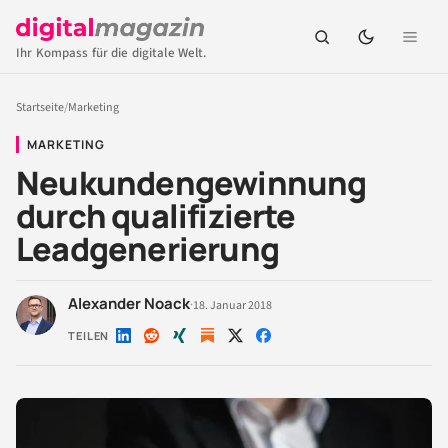
Ihr Kompass für die digitale Welt.
Startseite
/
Marketing
MARKETING
Neukundengewinnung
durch qualifizierte
Leadgenerierung
Alexander Noack
·
18. Januar 2018
TEILEN
Auf
Auf
Auf
Auf
Auf
LinkedIn
Reddit
Xing
X
Facebook
teilen
teilen
teilen
teilen
teilen